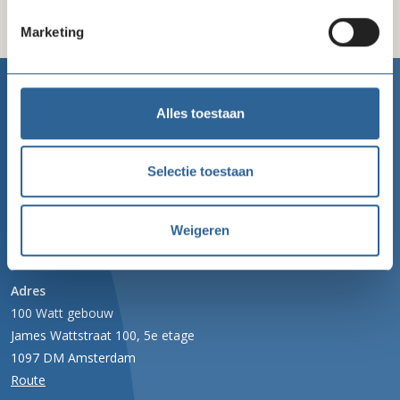
Marketing
Alles toestaan
Goede Doelen Nederland
Telefoon
Selectie toestaan
020 422 99 77
Email
Weigeren
info@goededoelennederland.nl
Adres
100 Watt gebouw
James Wattstraat 100, 5e etage
1097 DM Amsterdam
Route