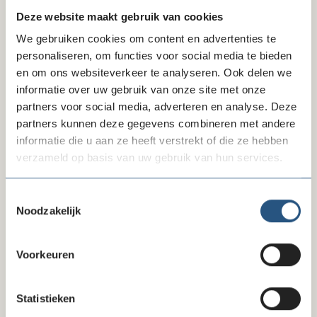
Actueel
Archief
Deze website maakt gebruik van cookies
We gebruiken cookies om content en advertenties te
Alles
Event
Vergadering
personaliseren, om functies voor social media te bieden
en om ons websiteverkeer te analyseren. Ook delen we
Academie
informatie over uw gebruik van onze site met onze
partners voor social media, adverteren en analyse. Deze
partners kunnen deze gegevens combineren met andere
informatie die u aan ze heeft verstrekt of die ze hebben
verzameld op basis van uw gebruik van hun services.
Academie
Toestemmingsselectie
Noodzakelijk
02-09-26
Webinar: Generatie Z op de werkvloer -
verschillen overbruggen, talent
Voorkeuren
benutten
11:00 - 12:00 | Online
HR
Statistieken