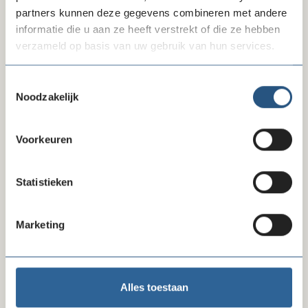
partners kunnen deze gegevens combineren met andere
Mail Bas
informatie die u aan ze heeft verstrekt of die ze hebben
verzameld op basis van uw gebruik van hun services.
Toestemmingsselectie
Noodzakelijk
Kan ik je helpen?
Goede Doelen Nederland
Voorkeuren
Statistieken
Marketing
Jojanneke Brinkman
relatiemanager inkoop
Alles toestaan
020 - 422 99 77