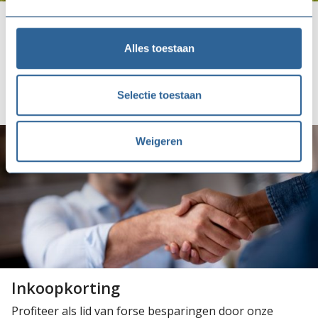
Bureau Nalatenschappen
Kennis en ervaring op het gebied van nalatenschappen
Alles toestaan
en notariële boedelafwikkeling.
Selectie toestaan
Lees meer
Weigeren
Inkoopkorting
Profiteer als lid van forse besparingen door onze