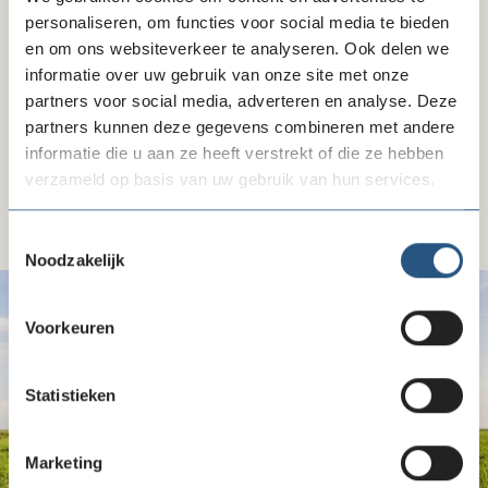
personaliseren, om functies voor social media te bieden
02-07-26
en om ons websiteverkeer te analyseren. Ook delen we
Nieuwe directeur SOS Kinderdorpen
informatie over uw gebruik van onze site met onze
partners voor social media, adverteren en analyse. Deze
partners kunnen deze gegevens combineren met andere
informatie die u aan ze heeft verstrekt of die ze hebben
Naar al het nieuws
verzameld op basis van uw gebruik van hun services.
Toestemmingsselectie
Noodzakelijk
Voorkeuren
Statistieken
Marketing