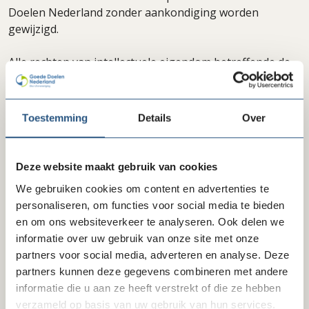
Doelen Nederland zonder aankondiging worden
gewijzigd.
Alle rechten van intellectuele eigendom betreffende de
content op deze website liggen bij Goeden Doelen
Nederland. Kopiëren, verspreiden en elk ander gebruik
van deze materialen is niet toegestaan zonder
Toestemming
Details
Over
schriftelijke toestemming van Goeden Doelen
Nederland, behoudens en slechts voor zover anders
bepaald in regelingen van dwingend recht (zoals
Deze website maakt gebruik van cookies
citaatrecht).
We gebruiken cookies om content en advertenties te
personaliseren, om functies voor social media te bieden
Internetsites van derden
en om ons websiteverkeer te analyseren. Ook delen we
Deze disclaimer en privacyverklaring zijn niet van
informatie over uw gebruik van onze site met onze
toepassing op websites van derden die door middel van
partners voor social media, adverteren en analyse. Deze
links met de website(s) van Goede Doelen Nederland zijn
partners kunnen deze gegevens combineren met andere
verbonden.
informatie die u aan ze heeft verstrekt of die ze hebben
verzameld op basis van uw gebruik van hun services.