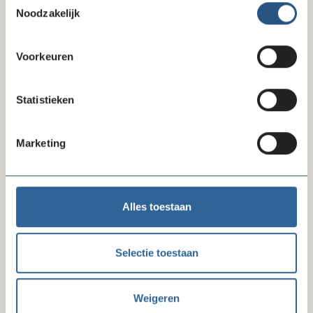
Noodzakelijk
Voorkeuren
Arjan Dekker
hoofd bedrijfsvoering & diensten
Statistieken
020 - 422 99 77
Marketing
Stel mij een vraag
Alles toestaan
Word lid van Goede Doelen
Selectie toestaan
Nederland
Weigeren