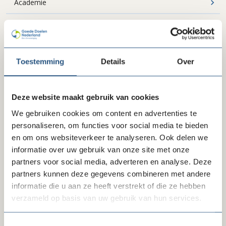
Academie
Helpdesk
Belangenbehartiging
Toestemming
Details
Over
Shared services: HR-advies
Vacatures
Deze website maakt gebruik van cookies
Lidmaatschap in praktijk
We gebruiken cookies om content en advertenties te
personaliseren, om functies voor social media te bieden
Gratis aanbod
en om ons websiteverkeer te analyseren. Ook delen we
informatie over uw gebruik van onze site met onze
partners voor social media, adverteren en analyse. Deze
partners kunnen deze gegevens combineren met andere
Kan ik je helpen?
informatie die u aan ze heeft verstrekt of die ze hebben
verzameld op basis van uw gebruik van hun services.
Toestemmingsselectie