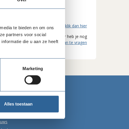
Wachtwoord vergeten?
klik dan hier
 media te bieden en om ons
ze partners voor social
d van Goede Doelen Nederland, maar heb je nog
nformatie die u aan ze heeft
count?
Klik hier om jouw account aan te vragen
Marketing
lg ons
Alles toestaan
euws