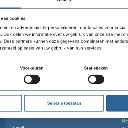
l je weten
e bieden
 van cookies
ent en advertenties te personaliseren, om functies voor social
. Ook delen we informatie over uw gebruik van onze site met on
Is jouw organisatie li
e. Deze partners kunnen deze gegevens combineren met andere i
geen persoonlijk ac
erzameld op basis van uw gebruik van hun services.
Voorkeuren
Statistieken
Bureau Nalatenschappen
Vo
Selectie toestaan
Telefoon
020 716 49 00
Ni
Email