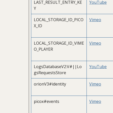
LAST_RESULT_ENTRY_KE
YouTube
Y
LOCAL_STORAGE_ID_PICO
Vimeo
X_ID
LOCAL_STORAGE_ID_VIME
Vimeo
O_PLAYER
LogsDatabaseV2:V#||Lo
YouTube
gsRequestsStore
orionV3#identity
Vimeo
picox#events
Vimeo