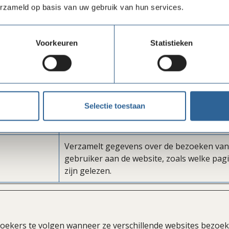
verschillende apparaten en marketingkana
erzameld op basis van uw gebruik van hun services.
Gebruikt om gegevens naar Google Analyti
verzenden over het apparaat en het gedra
Voorkeuren
Statistieken
de bezoeker. Traceert de bezoeker op
verschillende apparaten en marketingkana
ghq-browser-
Registreert gegevens over het gedrag van
bezoekers aan de website. Dit wordt gebru
Selectie toestaan
voor interne analyse en optimalisatie van 
website.
Verzamelt gegevens over de bezoeken van
gebruiker aan de website, zoals welke pag
zijn gelezen.
ekers te volgen wanneer ze verschillende websites bezoeke