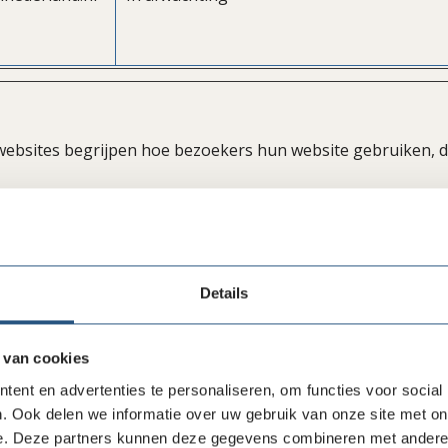
n websites begrijpen hoe bezoekers hun website gebruiken,
Doel
ghq-browser-
Registreert de snelheid en prestaties van 
Details
website. Deze functie kan worden gebruikt
ivoor statistieken en trafficverdeling.
 van cookies
Gebruikt om gegevens naar Google Analyti
ent en advertenties te personaliseren, om functies voor social
verzenden over het apparaat en het gedra
. Ook delen we informatie over uw gebruik van onze site met on
de bezoeker. Traceert de bezoeker op
e. Deze partners kunnen deze gegevens combineren met andere i