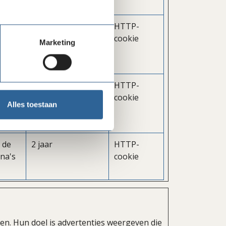
len.
cs te
2 jaar
HTTP-
g van
cookie
Marketing
len.
1 dag
HTTP-
ikt
cookie
Alles toestaan
de
 de
2 jaar
HTTP-
ina's
cookie
n. Hun doel is advertenties weergeven die