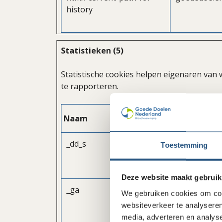
history
Statistieken (5)
Statistische cookies helpen eigenaren va
te rapporteren.
Naam
Aanbieder
_dd_s
www.datado
Toestemming
agent.com
Deze website maakt gebruik
_ga
Google
We gebruiken cookies om cont
websiteverkeer te analyseren
media, adverteren en analys