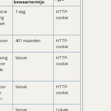
bewaartermijn
d te
1 dag
HTTP-
tig
cookie
het
 voor
401 maanden
HTTP-
cookie
lsing
Sessie
HTTP-
eze
cookie
de
door
Sessie
HTTP-
n
cookie
n.
Sessie
Lokale