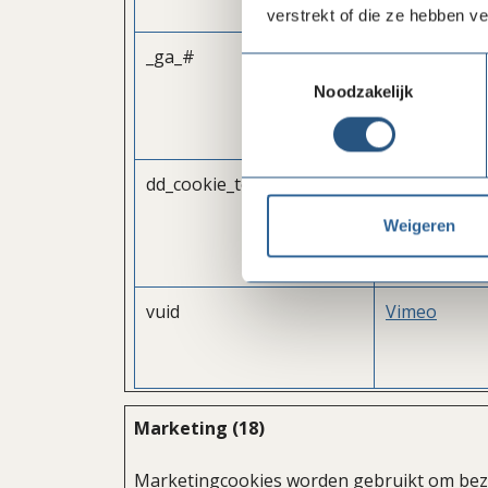
verstrekt of die ze hebben v
_ga_#
Google
Toestemmingsselectie
Noodzakelijk
dd_cookie_test_#
www.datado
agent.com
Weigeren
vuid
Vimeo
Marketing (18)
Marketingcookies worden gebruikt om bezo