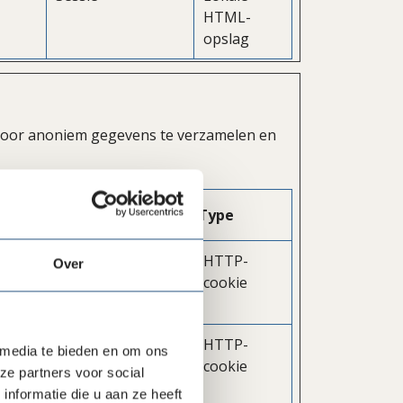
HTML-
opslag
 door anoniem gegevens te verzamelen en
Maximale
Type
bewaartermijn
de
1 jaar
HTTP-
Over
cookie
cs te
2 jaar
HTTP-
 media te bieden en om ons
g van
cookie
ze partners voor social
nformatie die u aan ze heeft