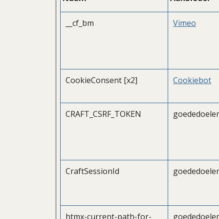
__cf_bm
Vimeo
CookieConsent [x2]
Cookiebot
CRAFT_CSRF_TOKEN
goededoelen
CraftSessionId
goededoelen
htmx-current-path-for-
goededoelen