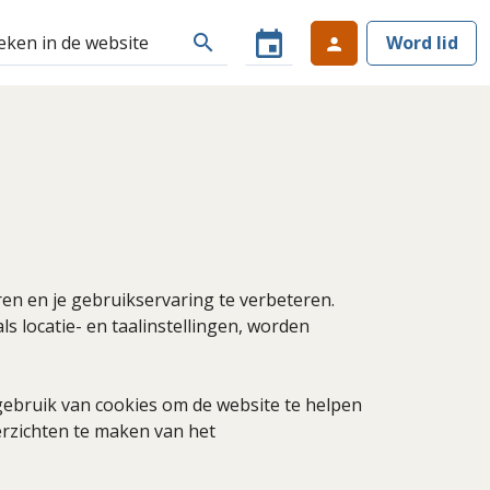
event
search
Word lid
person
en en je gebruikservaring te verbeteren.
s locatie- en taalinstellingen, worden
gebruik van cookies om de website te helpen
rzichten te maken van het