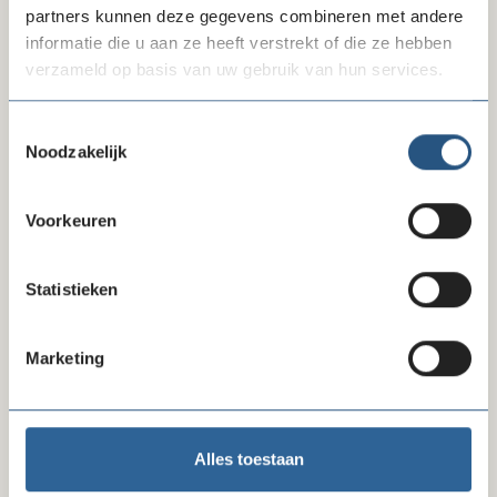
document hopelijk aan bij
”
partners kunnen deze gegevens combineren met andere
informatie die u aan ze heeft verstrekt of die ze hebben
verzameld op basis van uw gebruik van hun services.
Ledenvoordelen
Toestemmingsselectie
Bureau Nalatenschappen
Noodzakelijk
Inkoopkorting
Voorkeuren
Socutera
Statistieken
Academie
Helpdesk
Marketing
Belangenbehartiging
Shared services: HR-advies
Alles toestaan
Vacatures