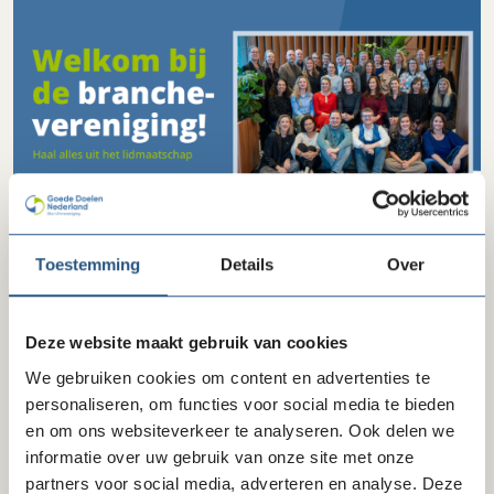
Toestemming
Details
Over
Deze website maakt gebruik van cookies
Sandra van der Wal, relatiemanager bij Goede Doelen
We gebruiken cookies om content en advertenties te
Nederland: “
Er zijn nu ruim 320 goede doelen lid van onze
personaliseren, om functies voor social media te bieden
vereniging. Daar werken bij elkaar duizenden medewerkers.
en om ons websiteverkeer te analyseren. Ook delen we
Ik zou het geweldig vinden als al deze mensen ons weten te
informatie over uw gebruik van onze site met onze
vinden en profiteren van het lidmaatschap
!
Daar draagt dit
partners voor social media, adverteren en analyse. Deze