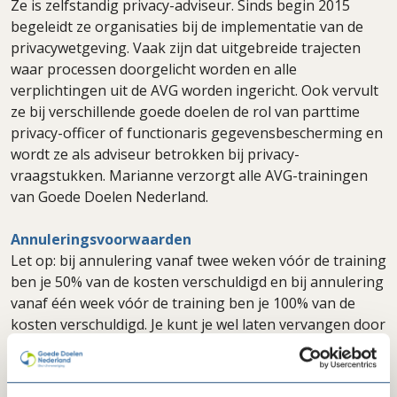
Ze is zelfstandig privacy-adviseur. Sinds begin 2015
begeleidt ze organisaties bij de implementatie van de
privacywetgeving. Vaak zijn dat uitgebreide trajecten
waar processen doorgelicht worden en alle
verplichtingen uit de AVG worden ingericht. Ook vervult
ze bij verschillende goede doelen de rol van parttime
privacy-officer of functionaris gegevensbescherming en
wordt ze als adviseur betrokken bij privacy-
vraagstukken. Marianne verzorgt alle AVG-trainingen
van Goede Doelen Nederland.
Annuleringsvoorwaarden
Let op: bij annulering vanaf twee weken vóór de training
ben je 50% van de kosten verschuldigd en bij annulering
vanaf één week vóór de training ben je 100% van de
kosten verschuldigd. Je kunt je wel laten vervangen door
een collega. Bij aanmelding ga je automatisch akkoord
met deze annuleringsvoorwaarden. Goede Doelen
Nederland behoudt zich het recht voor de training te