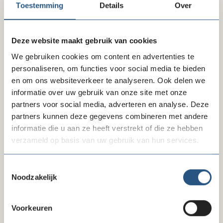
Toestemming
Details
Over
annuleren bij onvoldoende aanmeldingen.
Deze website maakt gebruik van cookies
Inschrijven
We gebruiken cookies om content en advertenties te
personaliseren, om functies voor social media te bieden
en om ons websiteverkeer te analyseren. Ook delen we
Freeform
Leave
Aanhef
informatie over uw gebruik van onze site met onze
Check
this
partners voor social media, adverteren en analyse. Deze
field
partners kunnen deze gegevens combineren met andere
blank
Voornaam
informatie die u aan ze heeft verstrekt of die ze hebben
verzameld op basis van uw gebruik van hun services.
Toestemmingsselectie
Tussenvoegsels
Noodzakelijk
Voorkeuren
Achternaam