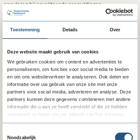
annuleren bij onvoldoende aanmeldingen.
Toestemming
Details
Over
Deze training was oorspronkelijk gepland op 9
september 2026, maar is vanwege een OV-staking
verplaatst naar 30 september 2026.
Deze website maakt gebruik van cookies
We gebruiken cookies om content en advertenties te
personaliseren, om functies voor social media te bieden
en om ons websiteverkeer te analyseren. Ook delen we
Inschrijven
informatie over uw gebruik van onze site met onze
partners voor social media, adverteren en analyse. Deze
partners kunnen deze gegevens combineren met andere
Freeform
Leave
Aanhef
informatie die u aan ze heeft verstrekt of die ze hebben
Check
this
verzameld op basis van uw gebruik van hun services.
field
blank
Toestemmingsselectie
Voornaam
Noodzakelijk