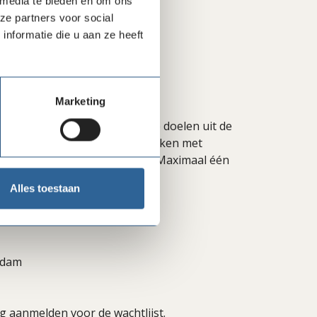
 media te bieden en om ons
ze partners voor social
nformatie die u aan ze heeft
lijk to go)
Marketing
 en fondsenwervers van goede doelen uit de
g (minimaal 5-10 jr) in het werken met
ij zijn, meld je dan tijdig aan. Maximaal één
Alles toestaan
rdam
nog aanmelden voor de wachtlijst.