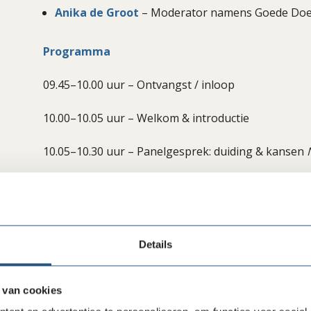
Anika de Groot
– Moderator namens Goede Doel
Programma
09.45–10.00 uur – Ontvangst / inloop
10.00–10.05 uur – Welkom & introductie
10.05–10.30 uur – Panelgesprek: duiding & kansen
10.30–10.55 uur – Praktijkvoorbeeld: in gesprek met
10.55–11.05 uur – Koffie / thee + lopen naar break
Details
11.05–11.30 uur – Break-out 1: Gever of ontvangers
11.30–11.35 uur – Zaalwissel
 van cookies