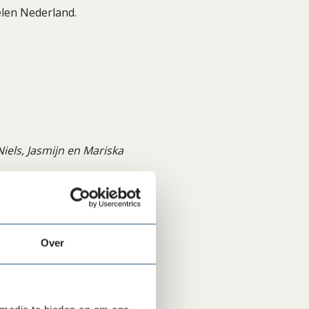
en Nederland.
Niels, Jasmijn en Mariska
 een familiestichting
out-zalen
Over
perspectief (2 ruimtes)