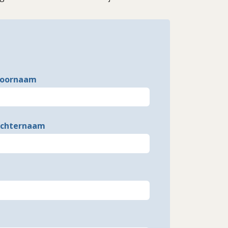
oornaam
chternaam