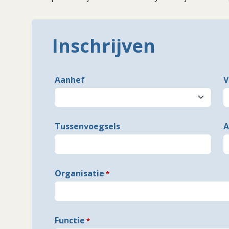
Inschrijven
Freeform
Leave
Aanhef
V
Check
this
field
blank
Tussenvoegsels
A
Organisatie
Functie