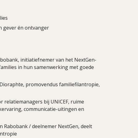
lies
van gever én ontvanger
abobank, initiatiefnemer van het NextGen-
 families in hun samenwerking met goede
ioraphte, promovendus familiefilantropie,
r relatiemanagers bij UNICEF, ruime
ijkervaring, communicatie-uitingen en
an Rabobank / deelnemer NextGen, deelt
antropie