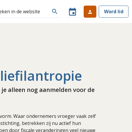
event
search
Word lid
person
iefilantropie
nt je alleen nog aanmelden voor de
k vorm. Waar ondernemers vroeger vaak zelf
ichting, betrekken zij nu actief hun
 toen door fiscale veranderingen veel nieuwe