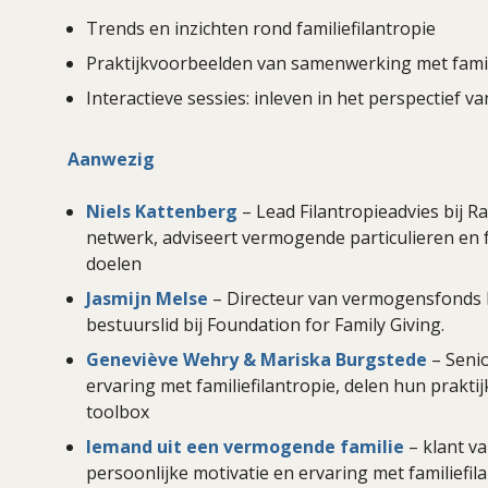
Trends en inzichten rond familiefilantropie
Praktijkvoorbeelden van samenwerking met fami
Interactieve sessies: inleven in het perspectief 
Aanwezig
Niels Kattenberg
– Lead Filantropieadvies bij R
netwerk, adviseert vermogende particulieren en
doelen
Jasmijn Melse
– Directeur van vermogensfonds D
bestuurslid bij Foundation for Family Giving.
Geneviève Wehry & Mariska Burgstede
– Senio
ervaring met familiefilantropie, delen hun prakt
toolbox
Iemand uit een vermogende familie
– klant v
persoonlijke motivatie en ervaring met familiefil