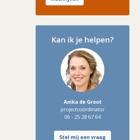
Kan ik je helpen?
Anika de Groot
projectcoördinator
06 - 25 28 67 64
Stel mij een vraag