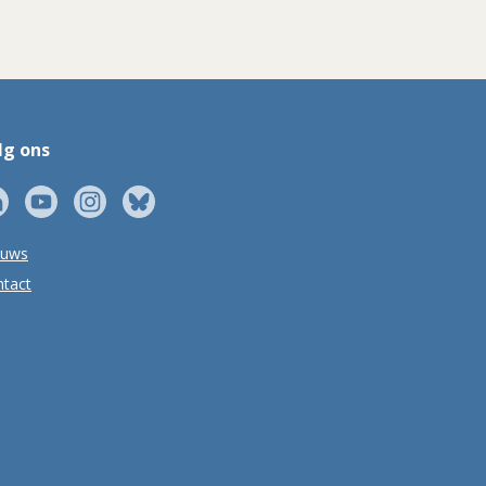
lg ons
euws
tact