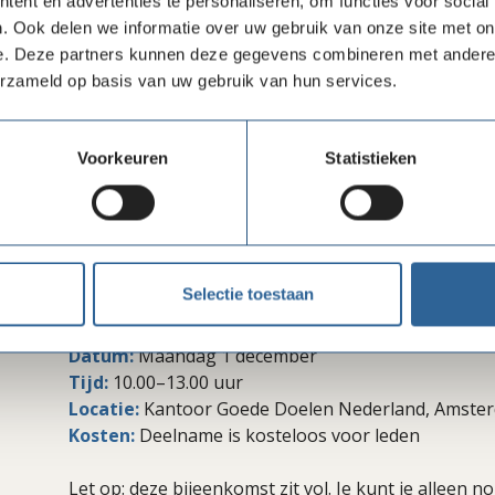
ent en advertenties te personaliseren, om functies voor social
11.35–12.00 uur – Break-out 2: Wissel van rol
. Ook delen we informatie over uw gebruik van onze site met on
e. Deze partners kunnen deze gegevens combineren met andere i
12.05–12.20 uur – Plenaire afsluiting
erzameld op basis van uw gebruik van hun services.
12.20–13.00 uur – Netwerklunch (broodjes ook moge
Voorkeuren
Statistieken
Voor wie?
Deze bijeenkomst is bedoeld voor relatiemanagers
D+E categorie (> 1 miljoen baten) met ruime ervarin
vermogende gevers. Er is beperkt plek, dus wil je erb
persoon per organisatie.
Selectie toestaan
Praktische informatie
Datum:
Maandag 1 december
Tijd:
10.00–13.00 uur
Locatie:
Kantoor Goede Doelen Nederland, Amste
Kosten:
Deelname is kosteloos voor leden
Let op: deze bijeenkomst zit vol. Je kunt je alleen 