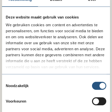
Wacht niet te lang en schrijf je nu in via het formulier
hieronder.
Deze website maakt gebruik van cookies
We gebruiken cookies om content en advertenties te
Inschrijven
personaliseren, om functies voor social media te bieden
en om ons websiteverkeer te analyseren. Ook delen we
informatie over uw gebruik van onze site met onze
Freeform
Leave
Aanhef
partners voor social media, adverteren en analyse. Deze
Check
this
partners kunnen deze gegevens combineren met andere
field
informatie die u aan ze heeft verstrekt of die ze hebben
blank
verzameld op basis van uw gebruik van hun services.
Voornaam
Toestemmingsselectie
Noodzakelijk
Tussenvoegsels
Voorkeuren