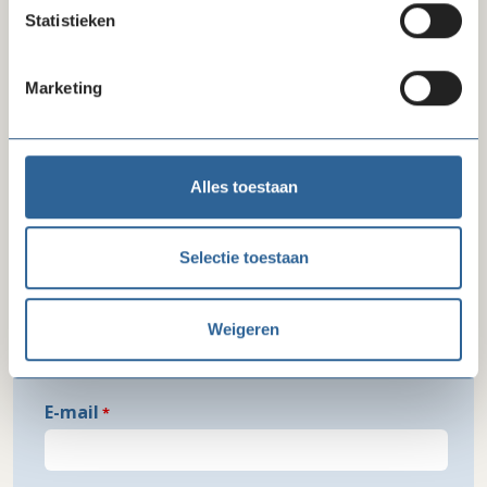
Achternaam
Statistieken
Marketing
Organisatie
Alles toestaan
Functie
Selectie toestaan
Telefoon
Weigeren
E-mail