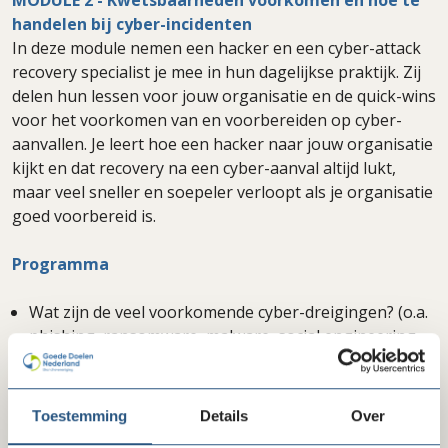
handelen bij cyber-incidenten
In deze module nemen een hacker en een cyber-attack
recovery specialist je mee in hun dagelijkse praktijk. Zij
delen hun lessen voor jouw organisatie en de quick-wins
voor het voorkomen van en voorbereiden op cyber-
aanvallen. Je leert hoe een hacker naar jouw organisatie
kijkt en dat recovery na een cyber-aanval altijd lukt,
maar veel sneller en soepeler verloopt als je organisatie
goed voorbereid is.
Programma
Wat zijn de veel voorkomende cyber-dreigingen? (o.a.
phishing, ransomware, malware, social engineering,
CEO-fraude).
Hoe kun je de technische beveiliging testen? (o.a.:
review, kwetsbaarhedenscan, pentest, red teaming of
Toestemming
Details
Over
audit).