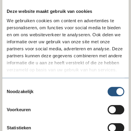
Wat is incident response?
Deze website maakt gebruik van cookies
Hoe zorgt een recovery specialist dat je organisatie
We gebruiken cookies om content en advertenties te
na een cyberaanval snel weer kan vertrouwen op het
personaliseren, om functies voor social media te bieden
netwerk, de applicaties en de data?
en om ons websiteverkeer te analyseren. Ook delen we
Hoe kun je zorgen dat jouw organisatie zo goed
informatie over uw gebruik van onze site met onze
mogelijk voorbereid is op mogelijke cyber-aanvallen?
partners voor social media, adverteren en analyse. Deze
Wat zijn de do’s en dont’s voor een effectieve back-up
partners kunnen deze gegevens combineren met andere
strategie?
informatie die u aan ze heeft verstrekt of die ze hebben
verzameld op basis van uw gebruik van hun services.
Voor wie is deze training?
Toestemmingsselectie
Functionarissen die (direct of indirect) verantwoordelijk
Noodzakelijk
zijn voor risicomanagement van een organisatie,
bijvoorbeeld hoofden bedrijfsvoering, privacy
functionarissen, ICT-managers en coördinatoren en
Voorkeuren
bestuursleden. Voor zowel grote als kleinere
organisaties; met of zonder eigen ICT afdeling. Vaak is
Statistieken
cybersecurity afhankelijk van een externe IT partner,