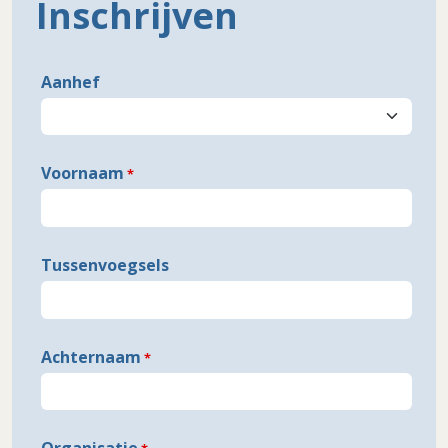
Inschrijven
Freeform
Leave
Aanhef
Check
this
field
blank
Voornaam
Tussenvoegsels
Achternaam