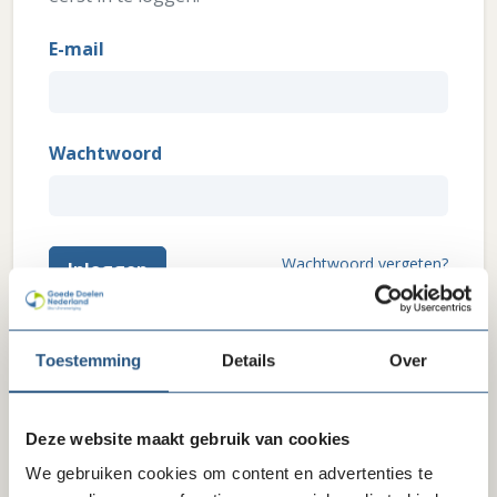
E-mail
Wachtwoord
Wachtwoord vergeten?
Inloggen
Heb je interesse in ons lidmaatschap? Wil je weten wat
Toestemming
Details
Over
we je als brancheorganisatie zoal te bieden hebben?
Klik hier
Deze website maakt gebruik van cookies
We gebruiken cookies om content en advertenties te