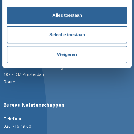
Telefoon
020 422 99 77
Alles toestaan
Email
Selectie toestaan
info@goededoelennederland.nl
Adres
Weigeren
100 Watt gebouw
James Wattstraat 100, 5e etage
1097 DM Amsterdam
Route
Bureau Nalatenschappen
Telefoon
020 716 49 00