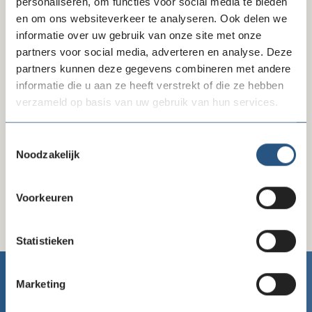
personaliseren, om functies voor social media te bieden
en om ons websiteverkeer te analyseren. Ook delen we
Delen via LinkedIn
Delen via Facebook
Delen
informatie over uw gebruik van onze site met onze
partners voor social media, adverteren en analyse. Deze
partners kunnen deze gegevens combineren met andere
informatie die u aan ze heeft verstrekt of die ze hebben
verzameld op basis van uw gebruik van hun services.
Wanneer
Toestemmingsselectie
12 juli 2022
14:00 - 15:00
Noodzakelijk
Voorkeuren
Statistieken
Marketing
Goede Doelen Nederland