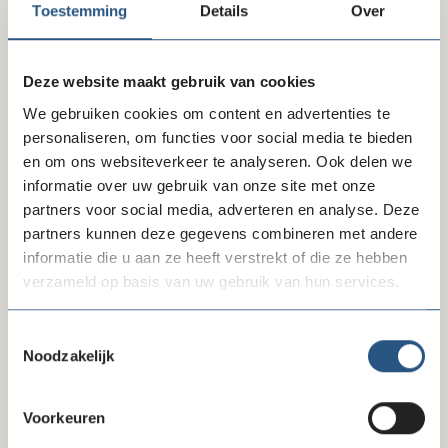
Toestemming
Details
Over
Parallelsessies
Deze website maakt gebruik van cookies
The Good Roll: de kansen én uitdagingen van
ondernemen met impact.
We gebruiken cookies om content en advertenties te
personaliseren, om functies voor social media te bieden
Design Thinking: Bespaar geld en tijd - ga in gesprek
en om ons websiteverkeer te analyseren. Ook delen we
met je donateurs!
informatie over uw gebruik van onze site met onze
Samenwerken met het bedrijfsleven: van sponsoring
partners voor social media, adverteren en analyse. Deze
tot co-creatie.
partners kunnen deze gegevens combineren met andere
Vergroot jouw invloed met de invloedstrategieën van
informatie die u aan ze heeft verstrekt of die ze hebben
Cialdini.
verzameld op basis van uw gebruik van hun services.
Impact investeren: strategieën voor duurzame
maatschappelijke financiering.
Toestemmingsselectie
Noodzakelijk
Artificial Intelligence (AI) maakt iedereen ondernemer!
Voorkeuren
Lees hier alles over de parallelsessies