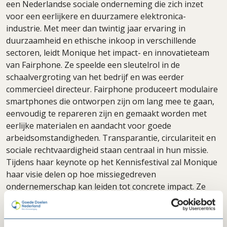
een Nederlandse sociale onderneming die zich inzet
voor een eerlijkere en duurzamere elektronica-
industrie. Met meer dan twintig jaar ervaring in
duurzaamheid en ethische inkoop in verschillende
sectoren, leidt Monique het impact- en innovatieteam
van Fairphone. Ze speelde een sleutelrol in de
schaalvergroting van het bedrijf en was eerder
commercieel directeur. Fairphone produceert modulaire
smartphones die ontworpen zijn om lang mee te gaan,
eenvoudig te repareren zijn en gemaakt worden met
eerlijke materialen en aandacht voor goede
arbeidsomstandigheden. Transparantie, circulariteit en
sociale rechtvaardigheid staan centraal in hun missie.
Tijdens haar keynote op het Kennisfestival zal Monique
haar visie delen op hoe missiegedreven
ondernemerschap kan leiden tot concrete impact. Ze
laat zien hoe je als organisatie koers kunt houden op je
missie, terwijl je tegelijkertijd innoveert, samenwerkt en
opschaalt.