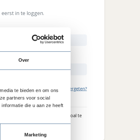
eerst in te loggen.
Over
Wachtwoord vergeten?
 media te bieden en om ons
ze partners voor social
nformatie die u aan ze heeft
 wat we je als brancheorganisatie zoal te
Marketing