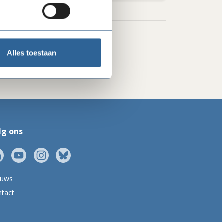
Alles toestaan
lg ons
euws
tact