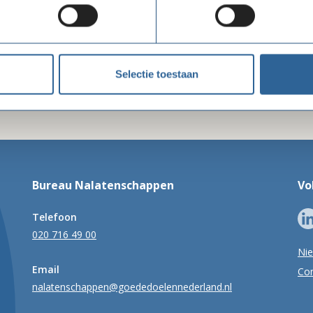
Delen via LinkedIn
Delen via Facebook
Delen
Selectie toestaan
Bureau Nalatenschappen
Vo
Telefoon
020 716 49 00
Ni
Email
Con
nalatenschappen@goededoelennederland.nl