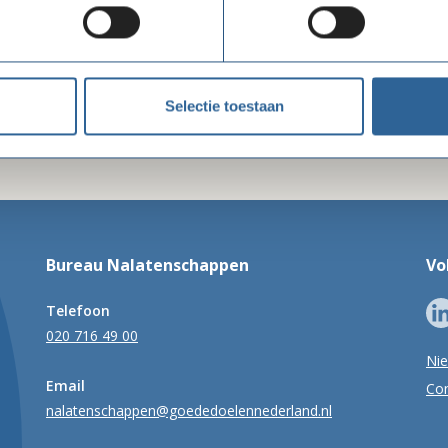
Delen via LinkedIn
Delen via Facebook
Delen
Selectie toestaan
Bureau Nalatenschappen
Vo
Telefoon
020 716 49 00
Ni
Email
Con
nalatenschappen@goededoelennederland.nl