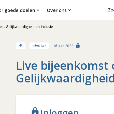
or goede doelen
Over ons
it, Gelijkwaardigheid en Inclusie
lock
16 juni 2022
HR
Integriteit
Live bijeenkomst o
Gelijkwaardigheid
Inloggen
lock