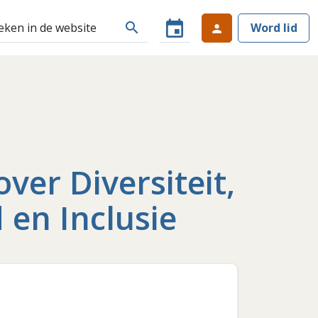
event
search
Word lid
person
ver Diversiteit,
 en Inclusie