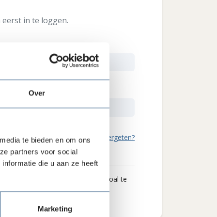
eerst in te loggen.
Over
Wachtwoord vergeten?
 media te bieden en om ons
ze partners voor social
nformatie die u aan ze heeft
 wat we je als brancheorganisatie zoal te
Marketing