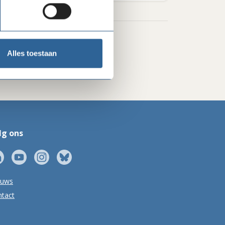
Alles toestaan
lg ons
euws
tact