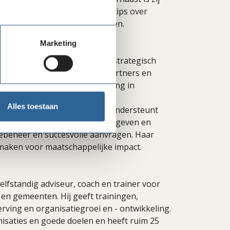
 deelt waardevolle ‘insider’ tips over
e relatie met vermogensfondsen.
Marketing
rving bij Stichting Move. Als strategisch
anisaties met samenwerkingspartners en
 de dynamiek van fondsenwerving in
 ervaring en middelen, de
Alles toestaan
ger niveau getild. Isabella ondersteunt
g te delen, praktische tips te geven en
tiebeheer en succesvolle aanvragen. Haar
 maken voor maatschappelijke impact.
elfstandig adviseur, coach en trainer voor
en gemeenten. Hij geeft trainingen,
ving en organisatiegroei en - ontwikkeling.
isaties en goede doelen en heeft ruim 25