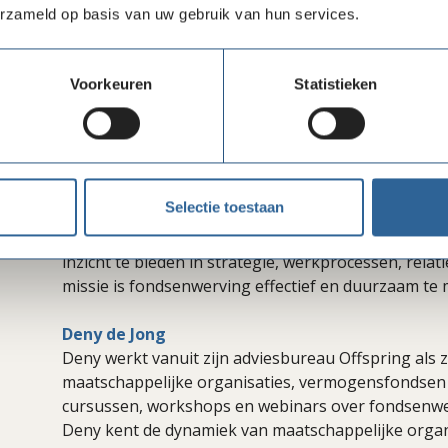
erzameld op basis van uw gebruik van hun services.
bestuurslid bij meerdere vermogensfondsen. Liesbeth
projectselectie en het opbouwen van een duurzam
Voorkeuren
Statistieken
Isabella van der Gaag
Isabella van der Gaag is sinds 2021 hoofd fondsenwe
relatiemanager verbindt zij maatschappelijke org
breidt ze inkomstenbronnen uit. Ze is bekend met
Nederland en heeft in een klein team, met beperkte
Selectie toestaan
vermogensfondsenwerving binnen Move naar een ho
graag andere organisaties door haar praktijkervarin
inzicht te bieden in strategie, werkprocessen, rela
missie is fondsenwerving effectief en duurzaam te
Deny de Jong
Deny werkt vanuit zijn adviesbureau Offspring als z
maatschappelijke organisaties, vermogensfondsen 
cursussen, workshops en webinars over fondsenwer
Deny kent de dynamiek van maatschappelijke organ