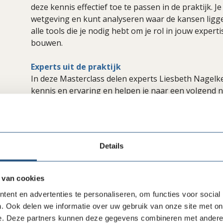
deze kennis effectief toe te passen in de praktijk. J
wetgeving en kunt analyseren waar de kansen ligge
alle tools die je nodig hebt om je rol in jouw expert
bouwen.
Experts uit de praktijk
In deze Masterclass delen experts Liesbeth Nagelk
kennis en ervaring en helpen je naar een volgend 
donaties bij vermogensfondsen.
Liesbeth Nagelkerke
Liesbeth Nagelkerke is filantropieadviseur en eige
Details
sinds 2009. Met haar jarenlange ervaring, onder mee
de Rabobank , biedt zij een uniek kijkje in de keuken
ondernemende families die jaarlijks tussen de €100.
 van cookies
hun middelen inzetten voor duurzame verandering 
ent en advertenties te personaliseren, om functies voor social
projectkeuze, persoonlijke betrokkenheid en werel
. Ook delen we informatie over uw gebruik van onze site met on
inspireren om te geven en fondsen te helpen hun am
e. Deze partners kunnen deze gegevens combineren met andere i
vaktrainingscentra in Zambia tot steun voor journali