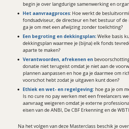
begin je over langdurige samenwerking en organi
Het aanvraagproces
: Hoe werkt de besluitvormi
fondsadviseur, de directeur en het bestuur of de
ga je om met een afwijzing zonder toelichting?
Een begroting en dekkingsplan:
Welke basis k
dekkingsplan waarmee je (bijna) elk fonds tevred
aparte te maken?
Verantwoorden, afrekenen en
bevoorschotting
donatie niet terugeist omdat je niet aan de voor
plannen aanpassen en hoe ga je daarmee om richt
voorschot hebt zodat je uitgaven kunt doen?
Ethiek en wet- en regelgeving
: hoe ga je om m
Is no cure no pay werken met een freelancers we
aanvraag weigeren omdat je externe professionals
eisen van de ANBI, De CBF Erkenning en de WBT
Na het volgen van deze Masterclass beschik je ove