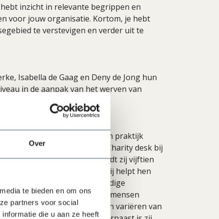
e hebt inzicht in relevante begrippen en
n voor jouw organisatie. Kortom, je hebt
isegebied te verstevigen en verder uit te
erke, Isabella de Gaag en Deny de Jong hun
niveau in de aanpak van het werven van
naar van Reachout2, haar eigen praktijk
Over
r bij de eerste Nederlandse Charity desk bij
 van grote gevers. Nu begeleidt zij vijftien
000 en €3 miljoen schenken. Zij helpt hen
en is bekend om haar zorgvuldige
 media te bieden en om ons
dwijde netwerk. Haar missie is mensen
ze partners voor social
bities te realiseren. Projecten variëren van
nformatie die u aan ze heeft
stieke vrijheid in Europa. Daarnaast is zij