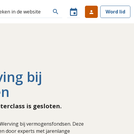
event
search
Word lid
person
ing bij
en
terclass is gesloten.
 Werving bij vermogensfondsen. Deze
len door experts met jarenlange