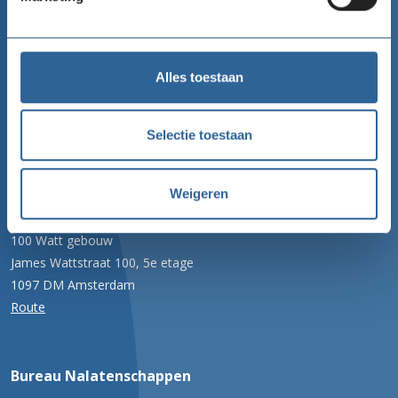
Goede Doelen Nederland
Alles toestaan
Telefoon
020 422 99 77
Selectie toestaan
Email
info@goededoelennederland.nl
Weigeren
Adres
100 Watt gebouw
James Wattstraat 100, 5e etage
1097 DM Amsterdam
Route
Bureau Nalatenschappen