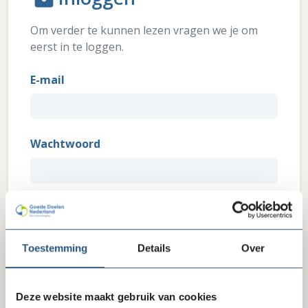
Om verder te kunnen lezen vragen we je om
eerst in te loggen.
E-mail
Wachtwoord
Wachtwoord vergeten?
Inloggen
Toestemming
Details
Over
Heb je interesse in ons lidmaatschap? Wil je weten wat
we je als brancheorganisatie zoal te bieden hebben?
Deze website maakt gebruik van cookies
Klik hier