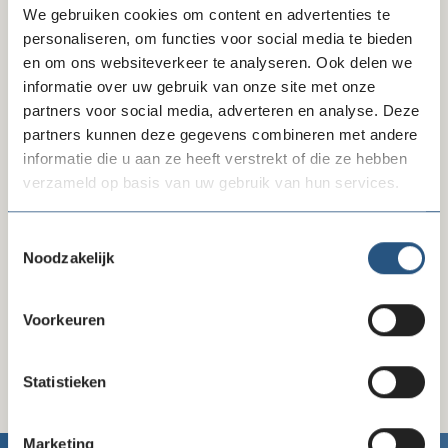
We gebruiken cookies om content en advertenties te
personaliseren, om functies voor social media te bieden
en om ons websiteverkeer te analyseren. Ook delen we
informatie over uw gebruik van onze site met onze
partners voor social media, adverteren en analyse. Deze
Delen via LinkedIn
Delen via Facebook
Delen
partners kunnen deze gegevens combineren met andere
informatie die u aan ze heeft verstrekt of die ze hebben
verzameld op basis van uw gebruik van hun services.
Toestemmingsselectie
Wanneer
Noodzakelijk
02 februari 2023
16:00 - 17:00
Voorkeuren
Statistieken
Marketing