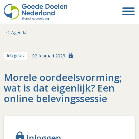
Agenda
lock
02 februari 2023
Integriteit
Morele oordeelsvorming;
wat is dat eigenlijk? Een
online belevingssessie
lock
Inloggen