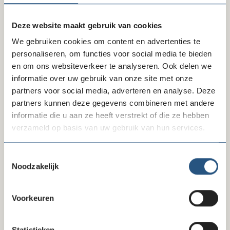
VOOR WIE?
Deze Meetup is voor fondsenwervers die betrokken zijn
bij de uitfasering van de Acceptgiro. Als je bent
Deze website maakt gebruik van cookies
aangesloten bij de projectgroep ‘Betaalmethoden voor
We gebruiken cookies om content en advertenties te
direct mail’ dan is deze Meetup een herhaling van
personaliseren, om functies voor social media te bieden
informatie die je waarschijnlijk al kent. Was je aanwezig
en om ons websiteverkeer te analyseren. Ook delen we
bij de Informatiebijeenkomst over Mijn eenmalige gift
informatie over uw gebruik van onze site met onze
op 2 november, dan is deze sessie alsnog interessant
partners voor social media, adverteren en analyse. Deze
voor jou. Daar werd door Arné kort ingegaan op de
partners kunnen deze gegevens combineren met andere
totstandkoming van Mijn eenmalige gift en lag de focus
informatie die u aan ze heeft verstrekt of die ze hebben
met name op de mogelijkheid tot centrale verwerking
verzameld op basis van uw gebruik van hun services.
via Unisys. Tijdens deze sessie wordt er meer aandacht
besteed aan de totstandkoming en wordt het definitieve
Toestemmingsselectie
ontwerp gepresenteerd.
Noodzakelijk
AANMELDEN
Aanmelden kan via DDMA.
Meld je hier aan
.
Voorkeuren
PRAKTISCHE ZAKEN
Statistieken