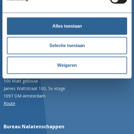
Goede Doelen Nederland
Alles toestaan
Telefoon
020 422 99 77
Selectie toestaan
Email
info@goededoelennederland.nl
Weigeren
Adres
100 Watt gebouw
James Wattstraat 100, 5e etage
1097 DM Amsterdam
Route
Bureau Nalatenschappen