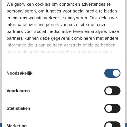
We gebruiken cookies om content en advertenties te
personaliseren, om functies voor social media te bieden
en om ons websiteverkeer te analyseren. Ook delen we
informatie over uw gebruik van onze site met onze
partners voor social media, adverteren en analyse. Deze
Delen via LinkedIn
Delen via Facebook
Delen
partners kunnen deze gegevens combineren met andere
informatie die u aan ze heeft verstrekt of die ze hebben
verzameld op basis van uw gebruik van hun services.
Toestemmingsselectie
Wanneer
Noodzakelijk
24 oktober 2022
10:00 - 13:00
Voorkeuren
Statistieken
Marketing