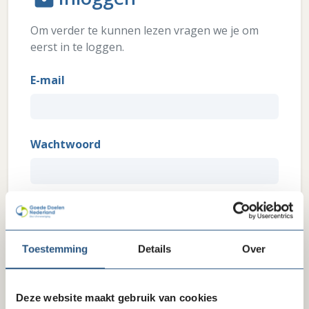
Om verder te kunnen lezen vragen we je om
eerst in te loggen.
E-mail
Wachtwoord
Wachtwoord vergeten?
Inloggen
Toestemming
Details
Over
Heb je interesse in ons lidmaatschap? Wil je weten wat
we je als brancheorganisatie zoal te bieden hebben?
Deze website maakt gebruik van cookies
Klik hier