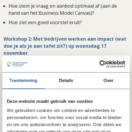
Hoe stem je vraag en aanbod optimaal af (aan de
hand van het Business Model Canvas)?
Hoe ziet een goed voorstel eruit?
Workshop 2: Met bedrijven werken aan impact (wat
doe je als je aan tafel zit?) op woensdag 17
november
Deze workshop zoomt in op een strategische
samenwerking met bedrijven. Meer informatie over
workshop 2 lees je
hier
.
Toestemming
Details
Over
De workshops worden online gegeven en hebben een
interactief karakter. Er wordt gewerkt op basis van de
Deze website maakt gebruik van cookies
werkelijke ervaringen/praktijk van de deelnemers.
Reflecteren en oefenen gebeurt in kleine groepen met
We gebruiken cookies om content en advertenties te
eigen cases op de leerstof.
personaliseren, om functies voor social media te bieden
en om ons websiteverkeer te analyseren. Ook delen we
Aanmelden
informatie over uw gebruik van onze site met onze