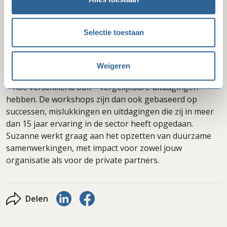
Nederlandse Rode Kruis, is Suzanne in februari 2018
gestart met haar eigen onderneming ‘de Rake Zaak’. In
interim- en adviesfuncties heeft ze voor organisaties als
Selectie toestaan
Dance4Life, Save the Children, de Hersenstichting en
The Ocean Cleanup verschillende fondsenwervende
opdrachten uitgevoerd. Tijdens deze opdrachten haalt
Weigeren
ze veel inspiratie uit de samenwerking met de teams die
– hoe verschillend ook – vergelijkbare uitdagingen
hebben. De workshops zijn dan ook gebaseerd op
successen, mislukkingen en uitdagingen die zij in meer
dan 15 jaar ervaring in de sector heeft opgedaan.
Suzanne werkt graag aan het opzetten van duurzame
samenwerkingen, met impact voor zowel jouw
organisatie als voor de private partners.
Delen via LinkedIn
Delen via Facebook
Delen