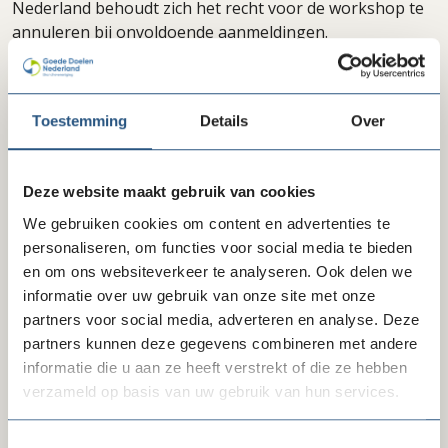
Nederland behoudt zich het recht voor de workshop te
annuleren bij onvoldoende aanmeldingen.
Downloads
Toestemming
Details
Over
Bijlage Training Donateur Centraal
lock
Deze website maakt gebruik van cookies
We gebruiken cookies om content en advertenties te
personaliseren, om functies voor social media te bieden
en om ons websiteverkeer te analyseren. Ook delen we
informatie over uw gebruik van onze site met onze
Inschrijven
partners voor social media, adverteren en analyse. Deze
partners kunnen deze gegevens combineren met andere
informatie die u aan ze heeft verstrekt of die ze hebben
Freeform
Leave
Aanhef
verzameld op basis van uw gebruik van hun services.
Check
this
field
Toestemmingsselectie