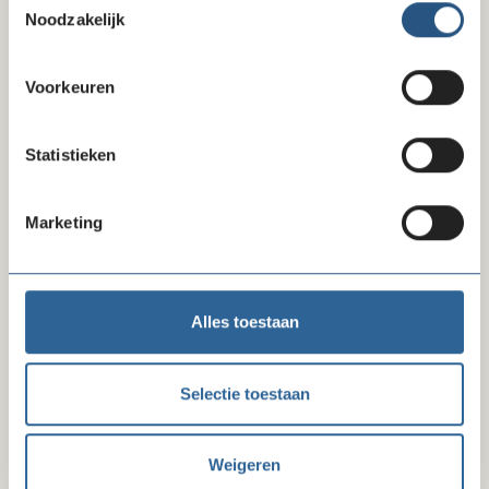
blank
Noodzakelijk
Voornaam
Voorkeuren
Tussenvoegsels
Statistieken
Marketing
Achternaam
Alles toestaan
Organisatie
Selectie toestaan
Functie
Weigeren