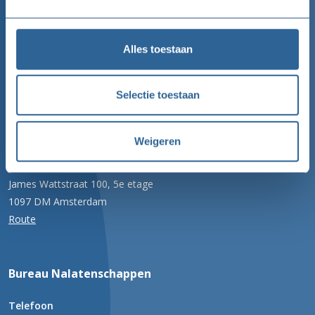
Goede Doelen Nederland
Telefoon
Alles toestaan
020 422 99 77
Selectie toestaan
Email
info@goededoelennederland.nl
Weigeren
Adres
100 Watt gebouw
James Wattstraat 100, 5e etage
1097 DM Amsterdam
Route
Bureau Nalatenschappen
Telefoon