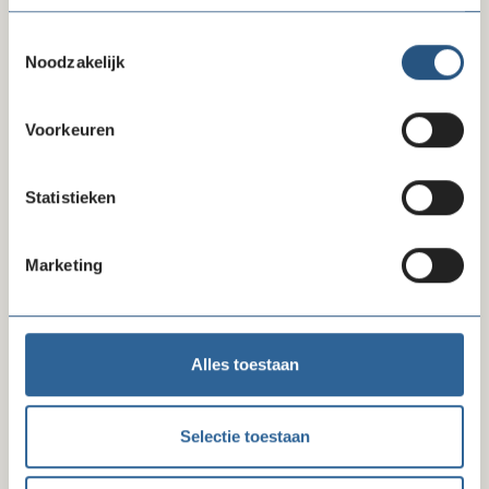
Freeform
Leave
Aanhef
Check
this
Toestemmingsselectie
field
Noodzakelijk
blank
Voornaam
Voorkeuren
Statistieken
Tussenvoegsels
Marketing
Achternaam
Alles toestaan
Organisatie
Selectie toestaan