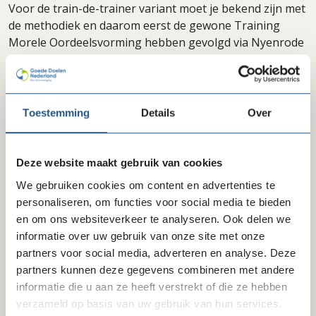
Voor de train-de-trainer variant moet je bekend zijn met
de methodiek en daarom eerst de gewone Training
Morele Oordeelsvorming hebben gevolgd via Nyenrode
Business Universiteit of van Governance & Integrity.
Downloads
Toestemming
Details
Over
Nyenrode Business Universiteit Training
lock
Deze website maakt gebruik van cookies
Morele oordeelsvorming
We gebruiken cookies om content en advertenties te
personaliseren, om functies voor social media te bieden
en om ons websiteverkeer te analyseren. Ook delen we
informatie over uw gebruik van onze site met onze
partners voor social media, adverteren en analyse. Deze
Inschrijven
partners kunnen deze gegevens combineren met andere
informatie die u aan ze heeft verstrekt of die ze hebben
verzameld op basis van uw gebruik van hun services.