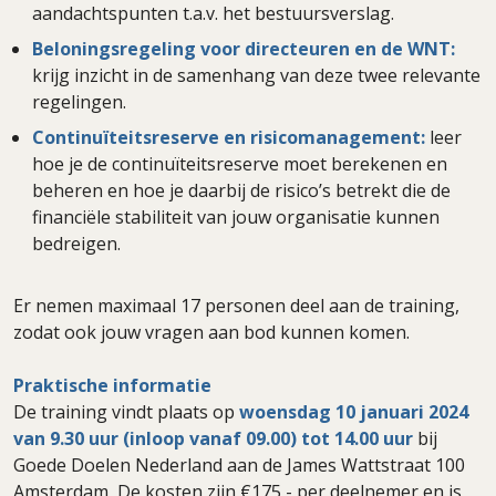
aandachtspunten t.a.v. het bestuursverslag.
Beloningsregeling voor directeuren en de WNT:
krijg inzicht in de samenhang van deze twee relevante
regelingen.
Continu
ïteitsreserve en risicomanagement:
leer
hoe je de continuïteitsreserve moet berekenen en
beheren en hoe je daarbij de risico’s betrekt die de
financiële stabiliteit van jouw organisatie kunnen
bedreigen.
Er nemen maximaal 17 personen deel aan de training,
zodat ook jouw vragen aan bod kunnen komen.
Praktische informatie
De training vindt plaats op
woensdag
10 januari 2024
van 9.30 uur (inloop vanaf 09.00) tot 14.00 uur
bij
Goede Doelen Nederland aan de James Wattstraat 100
Amsterdam
.
De kosten zijn €175,- per deelnemer en is