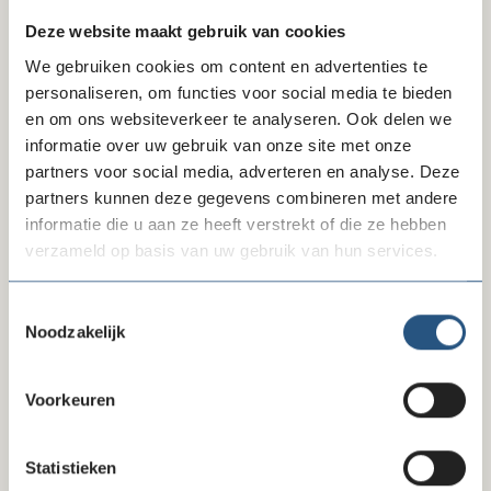
Deze website maakt gebruik van cookies
Freeform
Leave
Aanhef
We gebruiken cookies om content en advertenties te
Check
this
personaliseren, om functies voor social media te bieden
field
en om ons websiteverkeer te analyseren. Ook delen we
blank
informatie over uw gebruik van onze site met onze
Voornaam
partners voor social media, adverteren en analyse. Deze
partners kunnen deze gegevens combineren met andere
informatie die u aan ze heeft verstrekt of die ze hebben
verzameld op basis van uw gebruik van hun services.
Tussenvoegsels
Toestemmingsselectie
Noodzakelijk
Achternaam
Voorkeuren
Organisatie
Statistieken