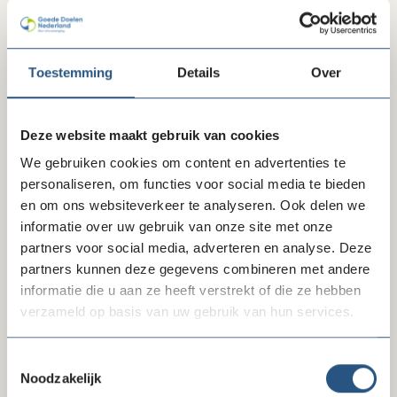
Patricia van Ogtrop via
vanogtrop@goededoelennederland.nl
.
Praktische informatie
Toestemming
Details
Over
Datum:
woensdag 16 april
Deze website maakt gebruik van cookies
Tijd:
11.00 tot 12.00 uur
We gebruiken cookies om content en advertenties te
Locatie:
online via Zoom, de webinar wordt
personaliseren, om functies voor social media te bieden
opgenomen
en om ons websiteverkeer te analyseren. Ook delen we
Kosten:
gratis en voor iedereen te volgen
informatie over uw gebruik van onze site met onze
partners voor social media, adverteren en analyse. Deze
Over Geven in Nederland
partners kunnen deze gegevens combineren met andere
Het onderzoek Geven in Nederland is een onderzoek
informatie die u aan ze heeft verstrekt of die ze hebben
dat elke twee keer per jaar wordt uitgevoerd door de
verzameld op basis van uw gebruik van hun services.
onderzoekers van het Centrum Filantropische Studies
van de Vrije Universiteit in Amsterdam. Het vorige
Toestemmingsselectie
onderzoek is in 2024 gepresenteerd over het
Noodzakelijk
geefgedrag van Nederlandse huishoudens, fondsen,