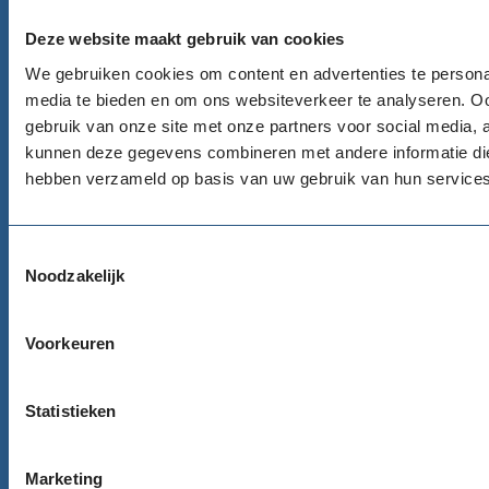
Goede Doelen Nederland
Deze website maakt gebruik van cookies
We gebruiken cookies om content en advertenties te personal
Telefoon
media te bieden en om ons websiteverkeer te analyseren. Oo
020 422 99 77
gebruik van onze site met onze partners voor social media, 
kunnen deze gegevens combineren met andere informatie die 
Email
hebben verzameld op basis van uw gebruik van hun services
info@goededoelennederland.nl
Adres
Toestemmingsselectie
100 Watt gebouw
Noodzakelijk
James Wattstraat 100, 5e etage
1097 DM Amsterdam
Voorkeuren
Route
Statistieken
Bureau Nalatenschappen
Marketing
Telefoon