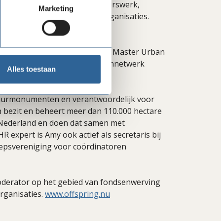
ek naar filantropie, vrijwilligerswerk,
Marketing
 effectiviteit van non-profitorganisaties.
r en opleidingsmanager van de Master Urban
directeur van Stichting Burennetwerk
Alles toestaan
atuurmonumenten en verantwoordelijk voor
n bezit en beheert meer dan 110.000 hectare
n Nederland en doen dat samen met
HR expert is Amy ook actief als secretaris bij
roepsvereniging voor coördinatoren
moderator op het gebied van fondsenwerving
rganisaties.
www.offspring.nu