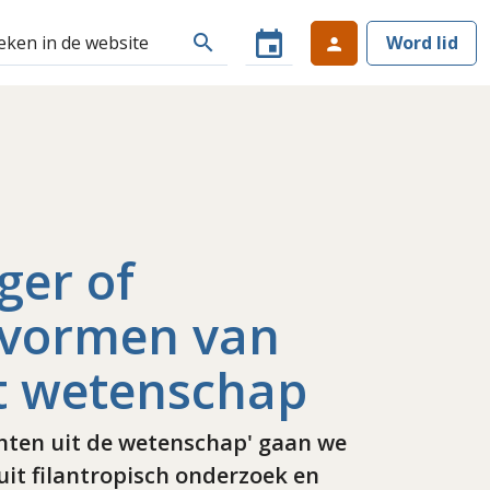
event
search
Word lid
person
iger of
e vormen van
uit wetenschap
ichten uit de wetenschap' gaan we
uit filantropisch onderzoek en