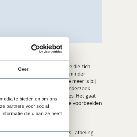
bekijken.
verbinden aan hun organisatie die zich
Over
de term vrijwilligerswerk steeds minder
anisaties dat er geen interesse meer is bij
aar niets is minder waar. Uit onderzoek
e inzet, ook bij jongere generaties. Het gaat
 media te bieden en om ons
ie nieuwe vormen en succesvolle voorbeelden
ze partners voor social
nformatie die u aan ze heeft
rum voor Filantropische Studies , afdeling