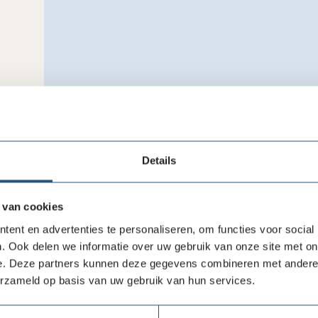
Accepteer
onze cookies
om deze inhoud te kunnen 
Veel goed doelen organisaties proberen mensen te 
Details
willen inzetten met hun tijd. Maar tegelijk is de ou
aansprekend. Dat leidt soms tot de conclusie bij org
mensen om zich in te zetten voor het goede doel. M
 van cookies
blijkt dat er zeer zeker wel interesse is in vrijwillig
ent en advertenties te personaliseren, om functies voor social
alleen om de vorm waarin. Dit webinar gaat over d
. Ook delen we informatie over uw gebruik van onze site met on
met experts uit onderzoek en praktijk.
e. Deze partners kunnen deze gegevens combineren met andere i
erzameld op basis van uw gebruik van hun services.
Over de sprekers
Dr. Arjen de Wit
is universitair docent aan het Cent