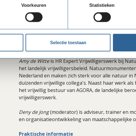
Sociologie van de VU in Amsterdam. Hij doet onderzo
Voorkeuren
Statistieken
maatschappelijke productiviteit, sociale innovatie en
https://research.vu.nl/en/persons/arjen-de-wit
Dr. Sandra Bos
is sr onderzoeker-docent, oprichte
Management aan de Hogeschool van Amsterdam en 
Selectie toestaan
Amsterdam.
Amy de Witte
is HR Expert Vrijwilligerswerk bij N
het landelijk vrijwilligersbeleid. Natuurmonumente
Nederland en maken zich sterk voor alle natuur i
duizenden vrijwillige collega's. Naast haar werk als 
het vrijwillig bestuur van AGORA, de landelijke be
vrijwilligerswerk.
Deny de Jong
(moderator) is adviseur, trainer en 
en organisatieontwikkeling van maatschappelijke o
Praktische informatie