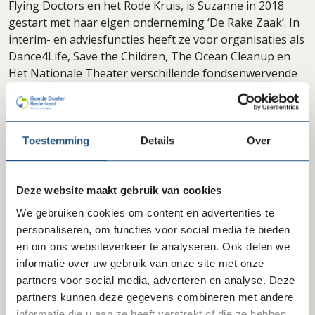
Flying Doctors en het Rode Kruis, is Suzanne in 2018
gestart met haar eigen onderneming ‘De Rake Zaak’. In
interim- en adviesfuncties heeft ze voor organisaties als
Dance4Life, Save the Children, The Ocean Cleanup en
Het Nationale Theater verschillende fondsenwervende
opdrachten uitgevoerd. Tijdens deze opdrachten haalt
ze veel inspiratie uit de samenwerking met de teams die
– hoe verschillend ook – vergelijkbare uitdagingen
hebben. De workshops zijn dan ook gebaseerd op
Toestemming
Details
Over
successen, mislukkingen en uitdagingen die zij in zo’n
twintig jaar ervaring in de sector heeft opgedaan.
Suzanne werkt graag aan het opzetten van duurzame
Deze website maakt gebruik van cookies
samenwerkingen, met impact voor zowel jouw
We gebruiken cookies om content en advertenties te
organisatie als voor de private partners.
personaliseren, om functies voor social media te bieden
en om ons websiteverkeer te analyseren. Ook delen we
LET OP: Deze workshop zit vol. Je kunt je alleen nog
informatie over uw gebruik van onze site met onze
aanmelden voor de wachtlijst.
partners voor social media, adverteren en analyse. Deze
partners kunnen deze gegevens combineren met andere
informatie die u aan ze heeft verstrekt of die ze hebben