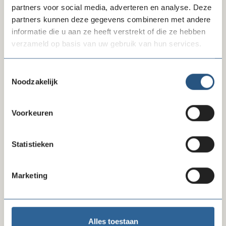
foundation@amsterdamumc.nl
partners voor social media, adverteren en analyse. Deze
partners kunnen deze gegevens combineren met andere
informatie die u aan ze heeft verstrekt of die ze hebben
verzameld op basis van uw gebruik van hun services.
Toestemmingsselectie
Noodzakelijk
Voorkeuren
Statistieken
Marketing
Erkenningspaspoort CBF-keurmerk
Toon paspoort
Alles toestaan