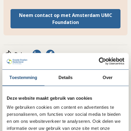
Neem contact op met Amsterdam UMC
Foundation
Delen via LinkedIn
Delen via Facebook
Delen
Toestemming
Details
Over
Amsterdam UMC Foundation
Deze website maakt gebruik van cookies
Website
We gebruiken cookies om content en advertenties te
amsterdamumcfoundation.nl
personaliseren, om functies voor social media te bieden
en om ons websiteverkeer te analyseren. Ook delen we
E-mail
informatie over uw gebruik van onze site met onze