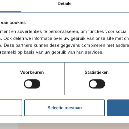
Details
1. Het bieden van directe hulpverlening, voorlicht
vanuit onze programma's.
2. We gebruiken praktijkinzichten om ontoegankelij
 van cookies
beleidsmakers en zorgverleners.
ent en advertenties te personaliseren, om functies voor social
3. Door het mobiliseren van vrijwilligers, zorgprofe
. Ook delen we informatie over uw gebruik van onze site met on
komen voor het recht op gezondheid.
e. Deze partners kunnen deze gegevens combineren met andere i
4. De samenwerking met ons netwerk Médecins du 
erzameld op basis van uw gebruik van hun services.
fondsenwerving, noodhulp en campagnes.
Voorkeuren
Statistieken
Selectie toestaan