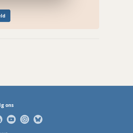
eld
lg ons