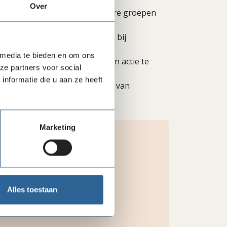
Over
ing en bemiddeling aan kwetsbare groepen
kheid van zorg aan te kaarten bij
 media te bieden en om ons
ssionals en leden om met ons in actie te
ze partners voor social
nformatie die u aan ze heeft
Monde versterken op het vlak van
Marketing
Alles toestaan