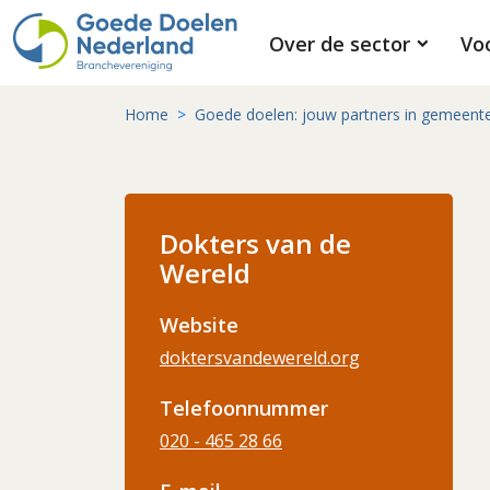
Over de sector
Vo
Home
Goede doelen: jouw partners in gemeent
Dokters van de
Wereld
Website
doktersvandewereld.org
Telefoonnummer
020 - 465 28 66