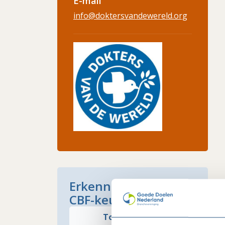
E-mail
info@doktersvandewereld.org
Erkenningspaspoort
CBF-keurmerk
Toon paspoort