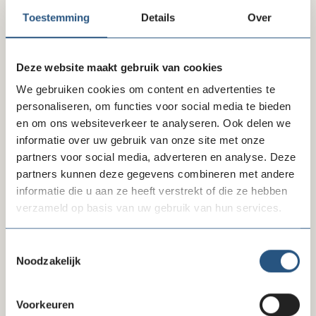
Toestemming
Details
Over
Deze website maakt gebruik van cookies
Accepteer
onze cookies
om deze inhoud te
kunnen bekijken.
We gebruiken cookies om content en advertenties te
personaliseren, om functies voor social media te bieden
en om ons websiteverkeer te analyseren. Ook delen we
informatie over uw gebruik van onze site met onze
Delen via LinkedIn
Delen via Facebook
Delen
partners voor social media, adverteren en analyse. Deze
partners kunnen deze gegevens combineren met andere
informatie die u aan ze heeft verstrekt of die ze hebben
verzameld op basis van uw gebruik van hun services.
Greenpeace
Toestemmingsselectie
Noodzakelijk
Website
greenpeace.nl
Voorkeuren