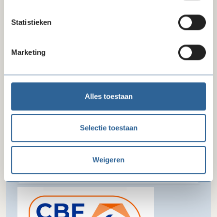
Telefoonnummer
Statistieken
0206261877
E-mail
Marketing
info@greenpeace.nl
Alles toestaan
Selectie toestaan
Erkenningspaspoort CBF-keurmerk
Weigeren
Toon paspoort