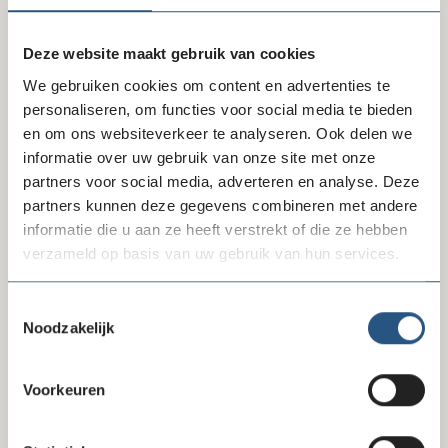
Deze website maakt gebruik van cookies
Delen via LinkedIn
Delen via Facebook
Delen
We gebruiken cookies om content en advertenties te
personaliseren, om functies voor social media te bieden
en om ons websiteverkeer te analyseren. Ook delen we
informatie over uw gebruik van onze site met onze
partners voor social media, adverteren en analyse. Deze
partners kunnen deze gegevens combineren met andere
Kerk in Actie
informatie die u aan ze heeft verstrekt of die ze hebben
verzameld op basis van uw gebruik van hun services.
Website
kerkinactie.nl
Toestemmingsselectie
Noodzakelijk
Telefoonnummer
030 - 880 14 56
Voorkeuren
E-mail
crediteuren@protestantsekerk.nl