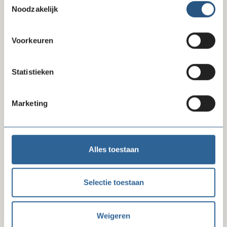
Noodzakelijk
metakids.nl
Telefoonnummer
Voorkeuren
020 - 612 22 61
E-mail
Statistieken
info@metakids.nl
Marketing
Alles toestaan
Selectie toestaan
Weigeren