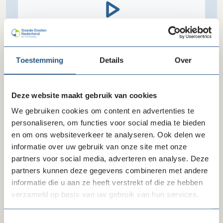
Toestemming
Details
Over
Accepteer
onze cookies
om deze inhoud te
kunnen bekijken.
Deze website maakt gebruik van cookies
We gebruiken cookies om content en advertenties te
personaliseren, om functies voor social media te bieden
Delen via LinkedIn
Delen via Facebook
Delen
en om ons websiteverkeer te analyseren. Ook delen we
informatie over uw gebruik van onze site met onze
partners voor social media, adverteren en analyse. Deze
partners kunnen deze gegevens combineren met andere
informatie die u aan ze heeft verstrekt of die ze hebben
Metakids
verzameld op basis van uw gebruik van hun services.
Website
Toestemmingsselectie