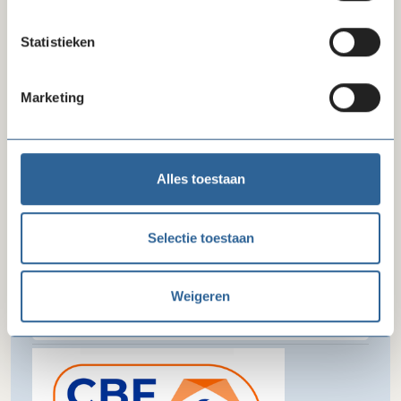
030 - 233 33 46
Statistieken
E-mail
info@paxvoorvrede.nl
Marketing
Alles toestaan
Selectie toestaan
Erkenningspaspoort CBF-keurmerk
Weigeren
Toon paspoort