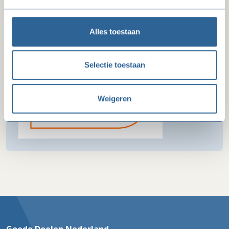
Erkenningspaspoort CBF-keurmerk
Alles toestaan
Toon paspoort
Selectie toestaan
Weigeren