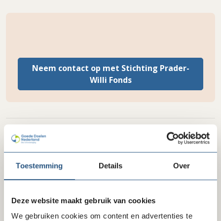
Neem contact op met Stichting Prader-
Willi Fonds
Delen via LinkedIn
Delen via Facebook
Delen
Toestemming
Details
Over
Stichting Prader-Willi Fonds
Deze website maakt gebruik van cookies
We gebruiken cookies om content en advertenties te
Website