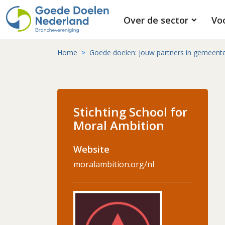
Over de sector
Vo
Home
Goede doelen: jouw partners in gemeent
Stichting School for
Moral Ambition
Website
moralambition.org/nl