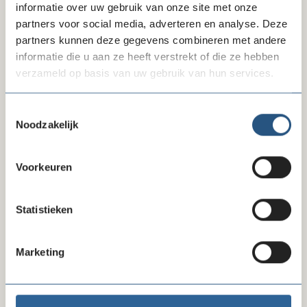
Stichting Tekenen voor Kinderen
informatie over uw gebruik van onze site met onze
partners voor social media, adverteren en analyse. Deze
Website
partners kunnen deze gegevens combineren met andere
tekenenvoorkinderen.nl
informatie die u aan ze heeft verstrekt of die ze hebben
verzameld op basis van uw gebruik van hun services.
E-mail
henk@tekenenvoorkinderen.nl
Toestemmingsselectie
Noodzakelijk
Voorkeuren
Statistieken
Marketing
Erkenningspaspoort CBF-keurmerk
Toon paspoort