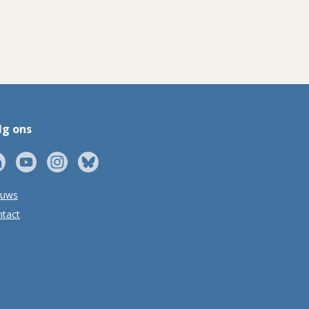
lg ons
euws
tact