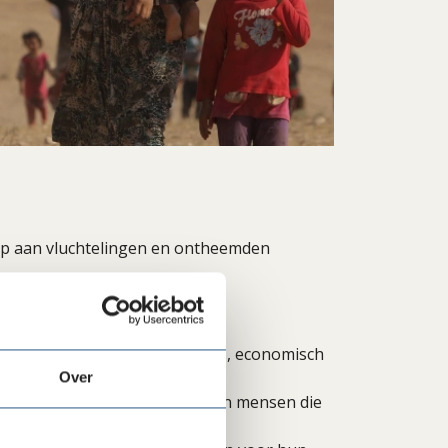
ulp aan vluchtelingen en ontheemden
ied van gezondheid, onderwijs, economisch
Over
n over humanitaire crisissen en mensen die