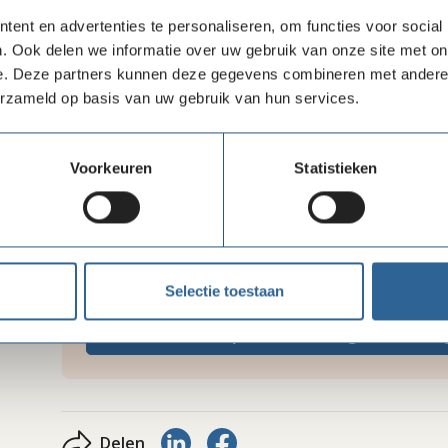
3. Pleitbezorging: Wij geven mensen op de vlucht e
belangen en misstanden aan de kaak te stellen.
ent en advertenties te personaliseren, om functies voor social
. Ook delen we informatie over uw gebruik van onze site met on
e. Deze partners kunnen deze gegevens combineren met andere i
erzameld op basis van uw gebruik van hun services.
Voorkeuren
Statistieken
Selectie toestaan
Neem contact op met Stichting Vluchtelin
Delen via LinkedIn
Delen via Facebook
Delen