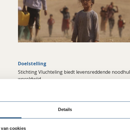
Doelstelling
Stichting Vluchteling biedt levensreddende noodh
wereldwijd.
Activiteiten
1. Acute noodhulp en hulp bij wederopbouw op geb
welzijn, bescherming en zelfredzaamheid.
Details
2. Voorlichting: Het Nederlandse publiek informere
moeten vluchten als gevolg van oorlog en geweld.
 van cookies