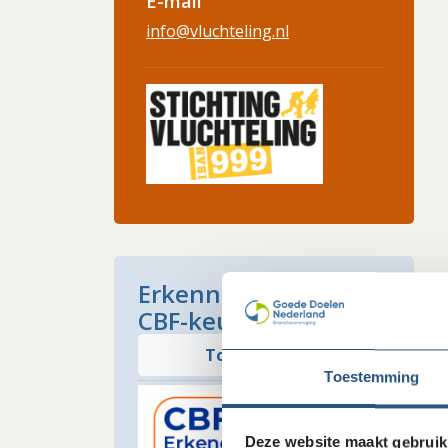
E-mail
info@vluchteling.nl
Erkenningspaspoort
CBF-keurmerk
Toon paspoort
Toestemming
Deze website maakt gebruik