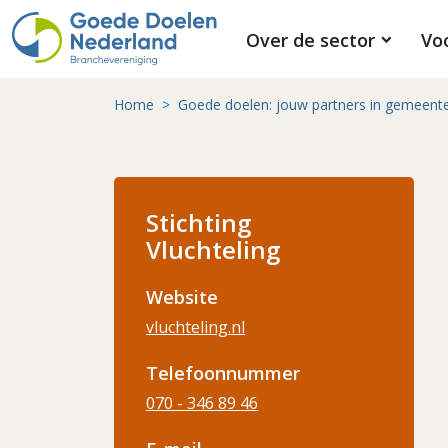
Over de sector
Vo
Home
Goede doelen: jouw partners in gemeent
Stichting
Vluchteling
Website
vluchteling.nl
Telefoonnummer
070 - 346 89 46