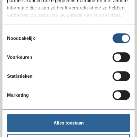
partners kunnen deze gegevens combineren met andere
informatie die u aan ze heeft verstrekt of die ze hebben
verzameld op basis van uw gebruik van hun services.
Vincentius Vereniging Nederland
Toestemmingsselectie
Noodzakelijk
Website
vincentiusvereniging.nl/
Voorkeuren
E-mail
Statistieken
secretariaat@vincentiusvereniging.nl
Marketing
Alles toestaan