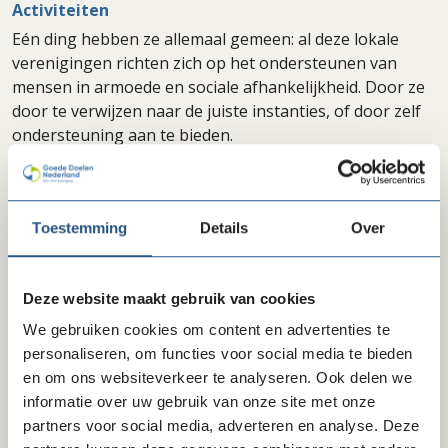
Activiteiten
Eén ding hebben ze allemaal gemeen: al deze lokale
verenigingen richten zich op het ondersteunen van
mensen in armoede en sociale afhankelijkheid. Door ze
door te verwijzen naar de juiste instanties, of door zelf
ondersteuning aan te bieden.
Toestemming
Details
Over
Neem contact op met Vincentius
Deze website maakt gebruik van cookies
Vereniging Nederland
We gebruiken cookies om content en advertenties te
personaliseren, om functies voor social media te bieden
en om ons websiteverkeer te analyseren. Ook delen we
informatie over uw gebruik van onze site met onze
Delen via LinkedIn
Delen via Facebook
Delen
partners voor social media, adverteren en analyse. Deze