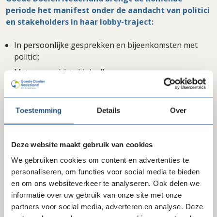
periode het manifest onder de aandacht van politici
en stakeholders in haar lobby-traject:
In persoonlijke gesprekken en bijeenkomsten met
politici;
Met een gerichte LinkedIn-campagne;
Met een gerichte Bluesky-campagne;
Tijdens de speciale verkiezingsbijeenkomst op 22
Toestemming
Details
Over
september in Nieuwspoort Den Haag.
Deze website maakt gebruik van cookies
Delen via LinkedIn
Delen via Facebook
Delen
We gebruiken cookies om content en advertenties te
personaliseren, om functies voor social media te bieden
en om ons websiteverkeer te analyseren. Ook delen we
informatie over uw gebruik van onze site met onze
Laatste nieuws
partners voor social media, adverteren en analyse. Deze