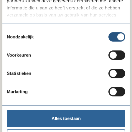
partners kunnen deze gegevens combineren met andere
informatie die u aan ze heeft verstrekt of die ze hebben
verzameld op basis van uw gebruik van hun services.
Toestemmingsselectie
Noodzakelijk
Voorkeuren
10-07-26
Statistieken
Reactie FD-artikel gegevensverzameling
Marketing
Alles toestaan