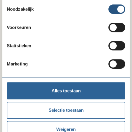
Toestemmingsselectie
Noodzakelijk
10-07-26
Reactie FD-artikel gegevensverzameling
Voorkeuren
Statistieken
Marketing
Alles toestaan
09-07-26
Selectie toestaan
Beëindiging convenant na invoering recht
op zakelijke basisbetaalrekening
Weigeren