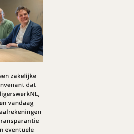
en zakelijke
convenant dat
ligerswerkNL,
ken vandaag
taalrekeningen
transparantie
en eventuele