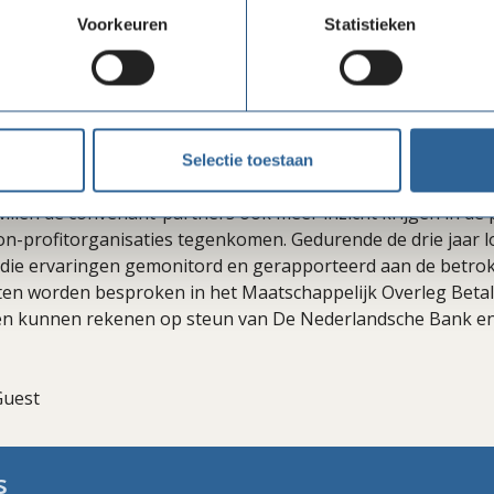
le industrie. Ondernemers of non-profitorganisaties die om 
Voorkeuren
Statistieken
kunnen in veel gevallen wel bij andere aanbieders terecht.
an een doorverwezen aanvraag een inspanningsverplichtin
 helpen een betaalrekening te verkrijgen en zij ernaar stre
en aanvragen bij een compleet dossier binnen twee werkwe
oren
Selectie toestaan
illen de convenant-partners ook meer inzicht krijgen in de
-profitorganisaties tegenkomen. Gedurende de drie jaar lo
ie ervaringen gemonitord en gerapporteerd aan de betrokk
en worden besproken in het Maatschappelijk Overleg Betal
n kunnen rekenen op steun van De Nederlandsche Bank en 
Guest
s