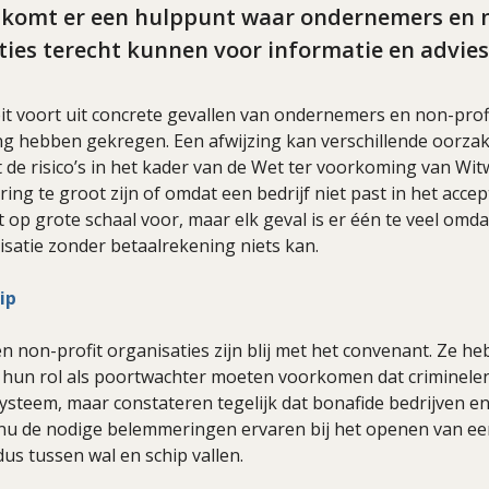
k komt er een hulppunt waar ondernemers en 
ties terecht kunnen voor informatie en advies
it voort uit concrete gevallen van ondernemers en non-profi
g hebben gekregen. Een afwijzing kan verschillende oorza
 de risico’s in het kader van de Wet ter voorkoming van Wi
ing te groot zijn of omdat een bedrijf niet past in het accep
t op grote schaal voor, maar elk geval is er één te veel om
isatie zonder betaalrekening niets kan.
ip
 non-profit organisaties zijn blij met het convenant. Ze he
n hun rol als poortwachter moeten voorkomen dat criminel
systeem, maar constateren tegelijk dat bonafide bedrijven e
 nu de nodige belemmeringen ervaren bij het openen van een
us tussen wal en schip vallen.