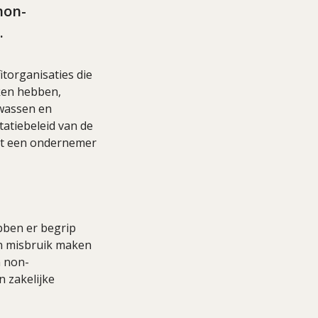
non-
.
torganisaties die
ken hebben,
twassen en
tatiebeleid van de
dat een ondernemer
bben er begrip
en misbruik maken
n non-
 zakelijke