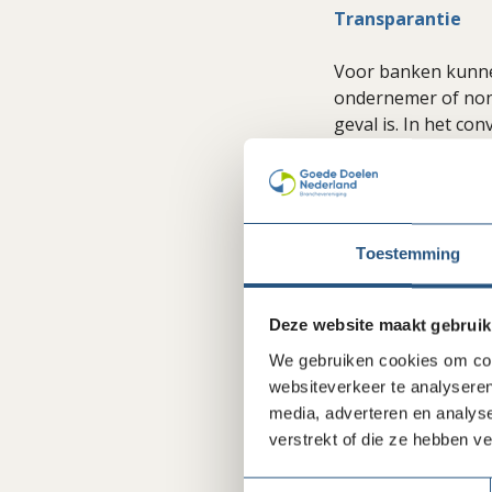
Transparantie
Voor banken kunne
ondernemer of non-
geval is. In het co
aanvraagprocedure 
de achtergrond is.
bewuster maken van
Hulp bij vinden a
Toestemming
Belangrijk onderd
Deze website maakt gebruik
profitorganisaties
Koophandel (KvK). 
We gebruiken cookies om cont
terecht voor inform
websiteverkeer te analyseren
media, adverteren en analys
Het kan bijvoorbeel
verstrekt of die ze hebben v
acceptatiebeleid va
Toestemmingsselectie