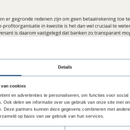
n er gegronde redenen zijn om geen betaalrekening toe te
profitorganisatie in kwestie is het dan wel cruciaal te wet
nvenant is daarom vastgelegd dat banken zo transparant moge
van een zakelijke betaalrekening en bij een afwijzing aan
 De ondernemers en non-profitorganisaties op hun beurt zu
 het belang om tijdig en de juiste informatie voor de aanvr
lternatieve aanbieders
Details
eel van de afspraken is dat banken afgewezen ondernemers
 van cookies
 voor een zakelijke betaalrekening kunnen doorverwijzen n
In de loop van 2026 kunnen ondernemers en non-profit orga
ent en advertenties te personaliseren, om functies voor social
atie en advies en helpt KvK verder bij het vinden van altern
. Ook delen we informatie over uw gebruik van onze site met on
e. Deze partners kunnen deze gegevens combineren met andere i
d voorkomen dat de activiteiten van een klant niet passen i
erzameld op basis van uw gebruik van hun services.
n een individuele bank. Denk bijvoorbeeld aan een groene ba