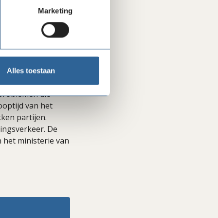
dit soort redenen
Marketing
 Afgesproken is dat
g hebben om de
ven om 80 procent
ken te behandelen.
Alles toestaan
 problemen die
optijd van het
en partijen.
ingsverkeer. De
het ministerie van