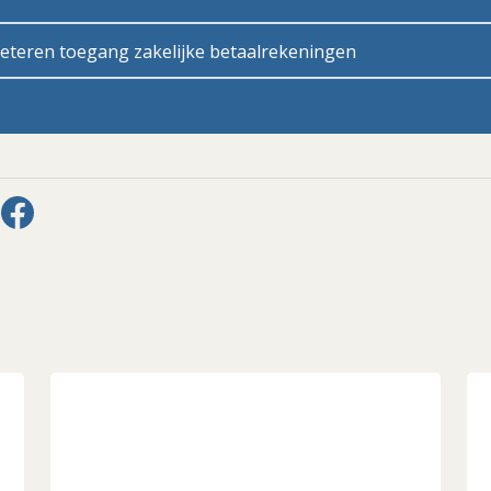
teren toegang zakelijke betaalrekeningen
len via LinkedIn
Delen via Facebook