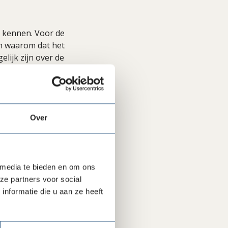
 kennen. Voor de
en waarom dat het
lijk zijn over de
geven wat daarvan
llen hun leden
aag aan te leveren.
Over
 en non-
aar de Kamer van
nisaties hier
 media te bieden en om ons
atieve aanbieders.
ze partners voor social
nformatie die u aan ze heeft
n het
nk die niet in zee