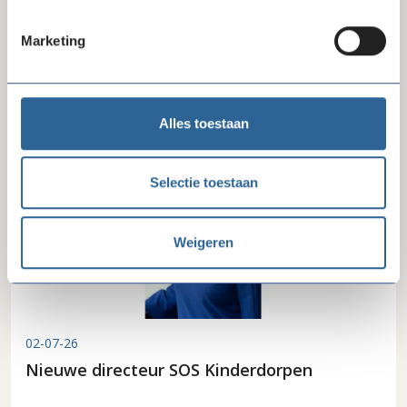
09-07-26
Marketing
Beëindiging convenant na invoering recht
op zakelijke basisbetaalrekening
Alles toestaan
Selectie toestaan
Weigeren
02-07-26
Nieuwe directeur SOS Kinderdorpen