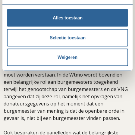
tegengaan ondermijning door maatschappelijke
organisaties (Wtmo), ter sprake. Goede Doelen
Nederland heeft zich de afgelopen jaren actief
Alles toestaan
beziggehouden met dit wetsvoorstel. Margreet Plug
benadrukte dat er geen onderzoek is dat aantoont dat
Selectie toestaan
de bestaande wetgeving onvoldoende werkt en de
Wtmo daadwerkelijk zal bijdragen aan het tegengaan
van ondermijning. Wel zal de Wtmo rechtsonzekerheid
Weigeren
en lastendruk voor goede doelen veroorzaken. Het is
bijvoorbeeld onduidelijk wat precies onder ondermijning
moet worden verstaan. In de Wtmo wordt bovendien
een belangrijke rol aan burgemeesters toegekend
terwijl het genootschap van burgemeesters en de VNG
aangeven dat zij deze rol, namelijk het opvragen van
donateursgegevens op het moment dat een
burgemeester van mening is dat de openbare orde in
gevaar is, niet bij een burgemeester vinden passen.
Ook bespraken de panelleden wat de belangrijkste