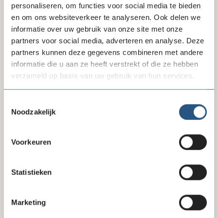
Zorg voor duurzame financiering en toegang tot
personaliseren, om functies voor social media te bieden
betalingsverkeer
en om ons websiteverkeer te analyseren. Ook delen we
Versterk het toezicht en verantwoording
informatie over uw gebruik van onze site met onze
partners voor social media, adverteren en analyse. Deze
Wij komen de beschreven bevindingen veel tegen in de
partners kunnen deze gegevens combineren met andere
dagelijkse praktijk en onderschrijven de aanbevelingen
informatie die u aan ze heeft verstrekt of die ze hebben
van het Comité.
verzameld op basis van uw gebruik van hun services.
Panelgesprek
Toestemmingsselectie
Margreet Plug, directeur Goede Doelen Nederland, nam
Noodzakelijk
na de presentatie van het rapport deel aan het
panelgesprek met Anne-Floor Dekker (WO=MEN), Rick
Lawson (College voor de Rechten van de Mens), Joost
Voorkeuren
Sneller (Tweede Kamerlid D66) en Tijs van den Brink
(Tweede Kamerlid CDA).
Statistieken
Tijdens het panelgesprek kwam de toenemende druk op
maatschappelijke organisaties, als gevolg van
Marketing
wetsvoorstellen zoals de Wet transparantie en