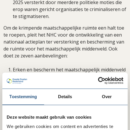
2025 versterkt door meerdere politieke moties die
erop waren gericht organisaties te criminaliseren of
te stigmatiseren.
Om de krimpende maatschappelijke ruimte een halt toe
te roepen, pleit het NHC voor de ontwikkeling van een
nationaal actieplan ter versterking en bescherming van
de ruimte voor het maatschappelijk middenveld. Ook
doet ze zeven aanbevelingen:
Erken en bescherm het maatschappelijk middenveld
Waarborg burgerlijke vrijheden in nieuwe
wetgeving en technologie
Bescherm de vrijheid van vergadering
Toestemming
Details
Over
Verbeter het juridisch en bestuurlijk kader
Versterk participatie en verbeter de toegang tot
informatie
Deze website maakt gebruik van cookies
Zorg voor bescherming van het maatschappelijk
middenveld
We gebruiken cookies om content en advertenties te