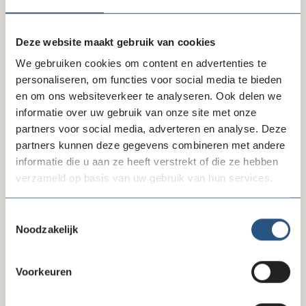
staan. Ook het OM is kritisch ten aanzien van deze extra
taak.
Deze website maakt gebruik van cookies
Geen disproportionele lastenverzwaring en
We gebruiken cookies om content en advertenties te
verhoging regeldruk
personaliseren, om functies voor social media te bieden
In de wet was ook een deponeringsplicht voor
en om ons websiteverkeer te analyseren. Ook delen we
stichtingen om hun balans en staat van baten en lasten
informatie over uw gebruik van onze site met onze
te deponeren bij het Handelsregister opgenomen.
Deze
partners voor social media, adverteren en analyse. Deze
verplichting betekent weer een lastenverzwaring voor
partners kunnen deze gegevens combineren met andere
het goede doel met het risico dat vrijwilligers afhaken.
informatie die u aan ze heeft verstrekt of die ze hebben
Deze generieke verplichting voor alle stichtingen in
verzameld op basis van uw gebruik van hun services.
Nederland vinden wij disproportioneel. Bovendien gaf
minister van Weel aan dat de wet naar schatting maar
Toestemmingsselectie
voor ’twee tot vijf gevallen per jaar’ nodig zal zijn.
Noodzakelijk
Goede doelen hebben transparantie hoog in het
vaandel
Voorkeuren
Momenteel zijn er al regels om verdachte geldstromen
aan te pakken, bijvoorbeeld via het strafrecht, controles