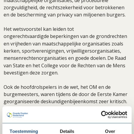
maatschappelijke organisaties, de procedurele
zorgvuldigheid, de rechtszekerheid voor betrokkenen
en de bescherming van privacy van miljoenen burgers.
Het wetsvoorstel kan leiden tot
ongerechtvaardigde
beperkingen van de grondrechten
en vrijheden van maatschappelijke organisaties zoals
kerken, sportverenigingen, vrijwilligersorganisaties,
mensenrechtenorganisaties en goede doelen.
De Raad
van State en het College voor de Rechten van de Mens
bevestigen deze zorgen.
Ook de hoofdrolspelers in de wet, het OM en de
burgemeesters, waren tijdens de door de Eerste Kamer
georganiseerde deskundigenbijeenkomst zeer kritisch.
Het opvragen van donatiegegevens past niet bij de
openbare-ordetaak van de burgemeester en dreigt het
ambt te politiseren, terwijl ook grondrechten zoals de
vrijheid van meningsuiting onder druk kunnen komen te
Toestemming
Details
Over