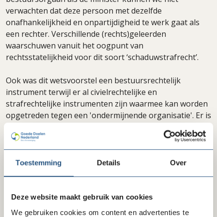
verwachten dat deze persoon met dezelfde
onafhankelijkheid en onpartijdigheid te werk gaat als
een rechter. Verschillende (rechts)geleerden
waarschuwen vanuit het oogpunt van
rechtsstatelijkheid voor dit soort ‘schaduwstrafrecht’.
Ook was dit wetsvoorstel een bestuursrechtelijk
instrument terwijl er al civielrechtelijke en
strafrechtelijke instrumenten zijn waarmee kan worden
opgetreden tegen een 'ondermijnende organisatie'. Er is
geen gedegen onderzoek waaruit blijkt dat deze
bestaande instrumenten niet goed werken. De Raad van
State heeft ook ernstige bezwaren tegen het
wetsvoorstel en heeft geadviseerd om het niet in
Toestemming
Details
Over
behandeling te nemen
Wij zijn blij dat de meerderheid van de Eerste Kamer
Deze website maakt gebruik van cookies
onze zorgen deelt en dat dit voorstel inmiddels van tafel
We gebruiken cookies om content en advertenties te