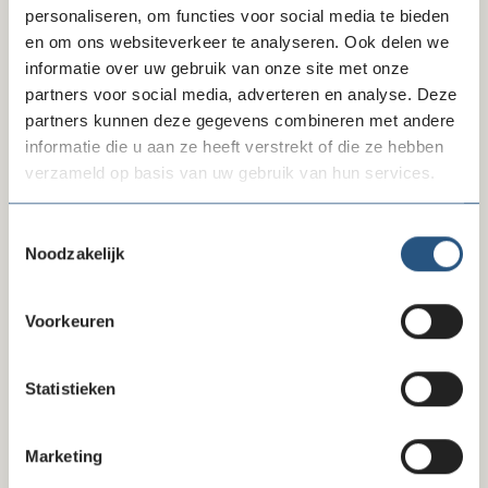
is.
personaliseren, om functies voor social media te bieden
en om ons websiteverkeer te analyseren. Ook delen we
informatie over uw gebruik van onze site met onze
Delen via LinkedIn
Delen via Facebook
Delen
partners voor social media, adverteren en analyse. Deze
partners kunnen deze gegevens combineren met andere
informatie die u aan ze heeft verstrekt of die ze hebben
verzameld op basis van uw gebruik van hun services.
Laatste nieuws
Toestemmingsselectie
Noodzakelijk
Voorkeuren
Statistieken
Marketing
10-07-26