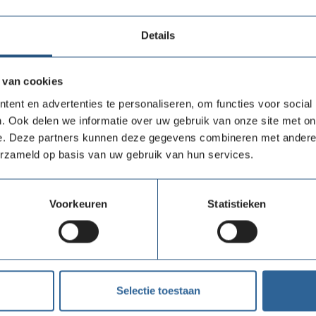
Is namens het bestuur verantwoordelijk voor d
jaarrekening;
Details
Is namens het bestuur verantwoordelijk voor d
naar de ledenraad;
Is namens het bestuur verantwoordelijk voor
 van cookies
ent en advertenties te personaliseren, om functies voor social
. Ook delen we informatie over uw gebruik van onze site met on
Functie-eisen en profiel
e. Deze partners kunnen deze gegevens combineren met andere i
Heeft bij voorkeur affiniteit met non-profit org
erzameld op basis van uw gebruik van hun services.
Heeft kennis en ervaring in het aansturen van 
Is een overlegpartner van de accountant;
Sparringpartner/adviseur voor directie en fina
Voorkeuren
Statistieken
In staat de door de arbeidsorganisatie en acc
op hun waarde.
Ons aanbod
Selectie toestaan
Wij bieden een veelzijdige functie binnen het bestu
plaats in de avondenuren in Bilthoven. Hier staat 