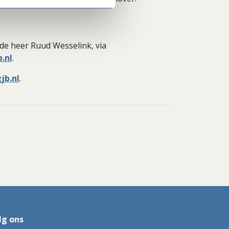
de heer Ruud Wesselink, via
.nl
.
jb.nl
.
lg ons