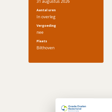
31 augustus 2026
Aantal uren
In overleg
Vergoeding
nee
Plaats
Bilthoven