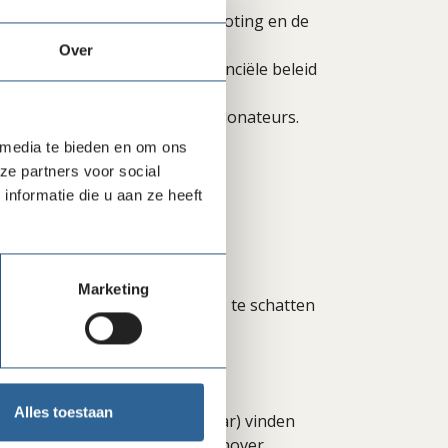
e planningscyclus van de begroting en de
Over
e verantwoording van het financiële beleid
 inkomsten van gemeenten en donateurs.
 media te bieden en om ons
ze partners voor social
nformatie die u aan ze heeft
anisaties;
financiële processen;
nciële manager;
Marketing
ountant aangeleverde gegevens te schatten
Alles toestaan
ur. De vergaderingen (9 per jaar) vinden
een reiskostenvergoeding tegenover.