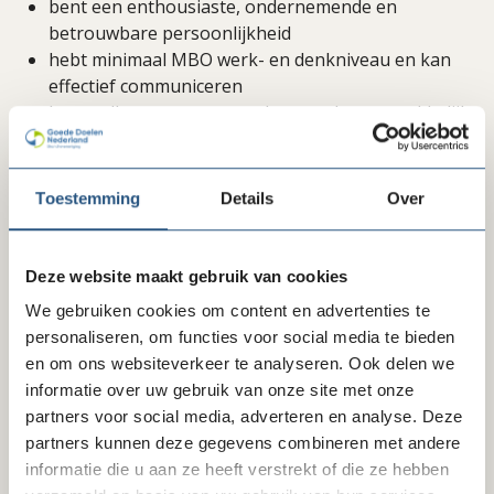
bent een enthousiaste, ondernemende en
betrouwbare persoonlijkheid
hebt minimaal MBO werk- en denkniveau en kan
effectief communiceren
bent collega-aannemer-schoonmaker en makkelijk
in de omgang
bent in het bezit van rijbewijs B en eigen vervoer
kunt overweg met computer(programma’s) en hebt
Toestemming
Details
Over
er zelf een tot je beschikking
bent per week ongeveer 4 – 8 uur beschikbaar
woont bij voorkeur in Amersfoort of in de directe
Deze website maakt gebruik van cookies
omgeving van Amersfoort.
We gebruiken cookies om content en advertenties te
personaliseren, om functies voor social media te bieden
Ons aanbod
en om ons websiteverkeer te analyseren. Ook delen we
informatie over uw gebruik van onze site met onze
Wat bieden wij?
partners voor social media, adverteren en analyse. Deze
Als gebouwbeheerder draag je bij aan het werk van
partners kunnen deze gegevens combineren met andere
het Rode Kruis. Dat geeft een goed gevoel!
informatie die u aan ze heeft verstrekt of die ze hebben