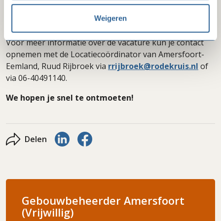
vacatures.districtutrecht@rodekruis.nl
o.v.v.
Weigeren
vacaturenummer 2026-013.
Voor meer informatie over de vacature kun je contact
opnemen met de Locatiecoördinator van Amersfoort-
Eemland, Ruud Rijbroek via
rrijbroek@rodekruis.nl
of
via 06-40491140.
We hopen je snel te ontmoeten!
Delen via LinkedIn
Delen via Facebook
Delen
Gebouwbeheerder Amersfoort
(Vrijwillig)